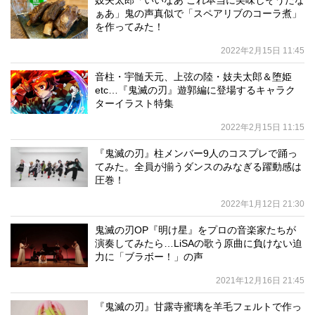
妓夫太郎「いいなあ これ本当に美味しそうだな
ぁあ」鬼の声真似で「スペアリブのコーラ煮」
を作ってみた！
2022年2月15日 11:45
音柱・宇髄天元、上弦の陸・妓夫太郎＆堕姫
etc…『鬼滅の刃』遊郭編に登場するキャラク
ターイラスト特集
2022年2月15日 11:15
『鬼滅の刃』柱メンバー9人のコスプレで踊っ
てみた。全員が揃うダンスのみなぎる躍動感は
圧巻！
2022年1月12日 21:30
鬼滅の刃OP『明け星』をプロの音楽家たちが
演奏してみたら…LiSAの歌う原曲に負けない迫
力に「ブラボー！」の声
2021年12月16日 21:45
『鬼滅の刃』甘露寺蜜璃を羊毛フェルトで作っ