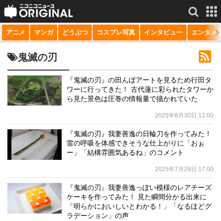
アニメ
マンガ
どうぶつ
コスプレ写真
インタビュー
エンタメ
サービス一覧
もっと見る
niconico
鬼滅の刃
動画
『鬼滅の刃』の田んぼアートを見るため行田タ
ワーに行ってきた！ 古代蓮に彩られたタワーか
生放送
ら見た景色は圧巻の情報量で描かれていた
ニュース
2025年8月30日 11:00
チャンネル
『鬼滅の刃』我妻善逸の日輪刀を作ってみた！
雷の呼吸を体感できそうな仕上がりに「おぉ
マンガ
ー」「結構雰囲気あるね」のコメント
2025年7月29日 17:00
ニコニコQ
『鬼滅の刃』我妻善逸っぽい模様のレアチーズ
ケーキを作ってみた！ 見た瞬間分かる出来に
「明らかにおいしいとわかる！」「なるほどグ
ラデーション」の声