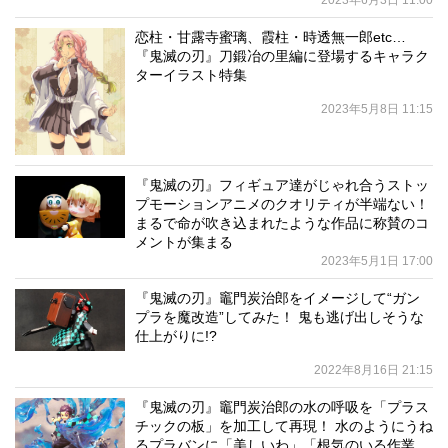
2023年6月3日 11:00
恋柱・甘露寺蜜璃、霞柱・時透無一郎etc…
『鬼滅の刃』刀鍛冶の里編に登場するキャラク
ターイラスト特集
2023年5月8日 11:15
『鬼滅の刃』フィギュア達がじゃれ合うストッ
プモーションアニメのクオリティが半端ない！
まるで命が吹き込まれたような作品に称賛のコ
メントが集まる
2023年5月1日 17:00
『鬼滅の刃』竈門炭治郎をイメージして“ガン
プラを魔改造”してみた！ 鬼も逃げ出しそうな
仕上がりに!?
2022年8月16日 21:15
『鬼滅の刃』竈門炭治郎の水の呼吸を「プラス
チックの板」を加工して再現！ 水のようにうね
るプラバンに「美しいわ」「根気のいる作業