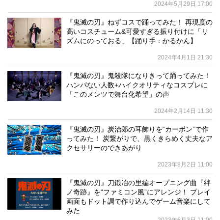
2024年5月29日 17:00
『鬼滅の刃』ねずコスで踊ってみた！ 再現度の
高いコスチューム&可愛すぎる振り付けに「リ
ズムにのっておる」【踊り手：かるかん】
2024年4月1日 21:30
『鬼滅の刃』鬼殺隊になりきって踊ってみた！
ハンパない人数+ハイクオリティなコスプレに
「このメンツで舞台化希望」の声
2024年2月14日 11:30
『鬼滅の刃』炭治郎の耳飾りを“カーボン”で作
ってみた！ 炭繋がりで、黒くきらめく丈夫なア
クセサリーのできあがり
2023年8月2日 11:00
『鬼滅の刃』刀鍛冶の里編オープニング曲『絆
ノ奇跡』を“ファミコン風”にアレンジ！ プレイ
画面もドット調で作り込んでゲーム音楽にして
みた