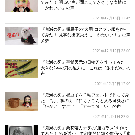
てみた！ 明るい声が聞こえてきそうな表情に
「かわいい」の声
2021年12月13日 11:45
『鬼滅の刃』禰豆子の“犬用”コスプレ服を作っ
てみた！ 見事な出来栄えに「かわいい！」の声
多数
2021年12月12日 23:00
『鬼滅の刃』宇髄天元の日輪刀を作ってみた！
大きな2本の刀の迫力に「これはド派手だw」の
声
2021年12月5日 17:00
『鬼滅の刃』禰豆子を羊毛フェルトで作ってみ
た！ “お手製のカゴ”にちょこんと入る可愛さに
「細かい…すごい」「ガチで欲しい」の声
2021年11月21日 22:00
『鬼滅の刃』栗花落カナヲの“痛ガラス”を作っ
てみた！ 光を透かして幻想的に輝く作品へ「素