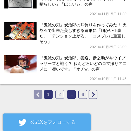
晴らしい」「ほしいぃ」の声
2021年11月15日 11:30
『鬼滅の刃』炭治郎の耳飾りを作ってみた！ 天
然石で出来た美しすぎる造形に「細かい仕事
だ」「テンション上がる」「コスプレに重宝し
そう」
2021年10月25日 23:00
『鬼滅の刃』炭治郎、善逸、伊之助がキウイブ
ラザーズと戦う？ ねんどろいどのコマ撮りアニ
メに「凄いです」「オチw」の声
2021年10月11日 11:45
1
2
…
6
公式Xをフォローする