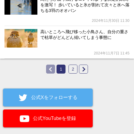
を激写！ 歩いていると氷が割れて次々と水へ落
ちる3羽のオオバン
2024年11月30日 11:30
高いところへ飛び移った小鳥さん、自分の重さ
で枯草がどんどん傾いてしまう事態に
2024年11月7日 11:45
1
2
公式Xをフォローする
公式YouTubeを登録