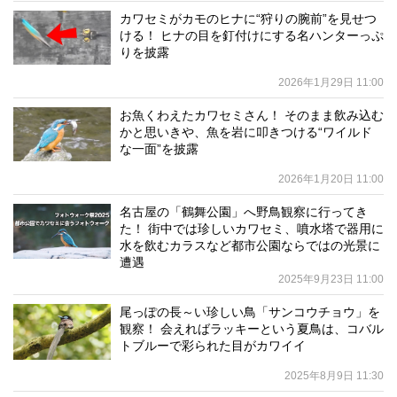
カワセミがカモのヒナに“狩りの腕前”を見せつ
ける！ ヒナの目を釘付けにする名ハンターっぷ
りを披露
2026年1月29日 11:00
お魚くわえたカワセミさん！ そのまま飲み込む
かと思いきや、魚を岩に叩きつける“ワイルド
な一面”を披露
2026年1月20日 11:00
名古屋の「鶴舞公園」へ野鳥観察に行ってき
た！ 街中では珍しいカワセミ、噴水塔で器用に
水を飲むカラスなど都市公園ならではの光景に
遭遇
2025年9月23日 11:00
尾っぽの長～い珍しい鳥「サンコウチョウ」を
観察！ 会えればラッキーという夏鳥は、コバル
トブルーで彩られた目がカワイイ
2025年8月9日 11:30