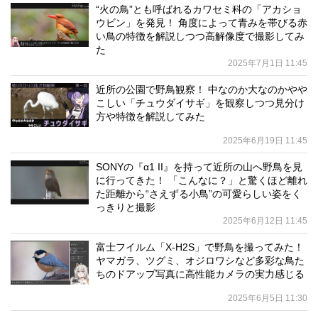
“火の鳥”とも呼ばれるカワセミ科の「アカショ
ウビン」を発見！ 角度によって青みを帯びる赤
い鳥の特徴を解説しつつ高解像度で撮影してみ
た
2025年7月1日 11:45
近所の公園で野鳥観察！ 中なのか大なのかやや
こしい「チュウダイサギ」を観察しつつ見分け
方や特徴を解説してみた
2025年6月19日 11:45
SONYの『α1 II』を持って近所の山へ野鳥を見
に行ってきた！ 「こんなに？」と驚くほど離れ
た距離から“さえずる小鳥”の可愛らしい姿をく
っきりと撮影
2025年6月12日 11:45
富士フイルム「X-H2S」で野鳥を撮ってみた！
ヤマガラ、ツグミ、オジロワシなど多彩な鳥た
ちのドアップ写真に高性能カメラの実力感じる
2025年6月5日 11:30