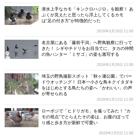
潜水上手なカモ「キンクロハジロ」を観察！ あ
ぶくが見えたと思ったら浮上してくるカモ
は“足の付き方”が特徴的だった
2026年3月18日 11:00
名古屋にある「藤前干潟」へ野鳥観察に行って
きた！ シギやチドリをお目当てに、タカの仲間
の魚ハンター「ミサゴ」の姿も激写する
2026年2月28日 11:00
埼玉の野鳥撮影スポット「秋ヶ瀬公園」でバー
ドウオッチング！ 日本一小さな鳥キクイタダキ
をはじめとする鳥たちの姿へ「かわいい」の声
が寄せられる
2026年2月12日 11:00
ローポジで「ヒドリガモ」を撮ってみた！ “カ
モの視点”でとらえたその姿は、お腹のぽって
り感と歩き方が新鮮で可愛い
2026年2月5日 11:00