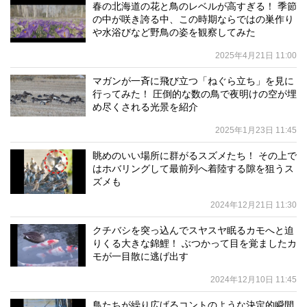
春の北海道の花と鳥のレベルが高すぎる！ 季節
の中が咲き誇る中、この時期ならではの巣作り
や水浴びなど野鳥の姿を観察してみた
2025年4月21日 11:00
マガンが一斉に飛び立つ「ねぐら立ち」を見に
行ってみた！ 圧倒的な数の鳥で夜明けの空が埋
め尽くされる光景を紹介
2025年1月23日 11:45
眺めのいい場所に群がるスズメたち！ その上で
はホバリングして最前列へ着陸する隙を狙うス
ズメも
2024年12月21日 11:30
クチバシを突っ込んでスヤスヤ眠るカモへと迫
りくる大きな錦鯉！ ぶつかって目を覚ましたカ
モが一目散に逃げ出す
2024年12月10日 11:45
鳥たちが繰り広げるコントのような決定的瞬間