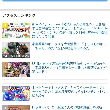
アクセスランキング
RTAイベントリレー『RTAちゃんの夏休み』に参加
1
する全14運営にインタビューしてみた！ 「RTA in Ja
pan」のチャンネルの貸し出しを利用し8/9から1週間
にわたって開催
家庭菜園のキュウリを大量消費！ 「きゅうりのキュ
2
ーちゃん」みたいなお漬物を作ってみた
83.1km走って高速料金250円!? 特例ルートで訪れた
3
「宝塚北SA」では手塚治虫全力推し＆関西グルメが
楽しめる！
ホットケーキミックスで「ギャラクシードーナツ」
4
を作ってみた！ 流れる星空のようなレンチン・レシ
ピを紹介
レッサーパンダ・風太くんの23歳の誕生日をお祝
5