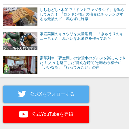
ししおどし×木琴で「ドレミファソラシド」を鳴ら
してみた！ 『ロンドン橋』の演奏にチャレンジす
るも最後のド、鳴らずに終幕
家庭菜園のキュウリを大量消費！ 「きゅうりのキ
ューちゃん」みたいなお漬物を作ってみた
豪華列車「夢空間」の食堂車のグルメを楽しんでき
た！ 人々を魅了した“特別な時間”を味わう様子に
「いいなあ」「行ってみたい」の声
公式Xをフォローする
公式YouTubeを登録