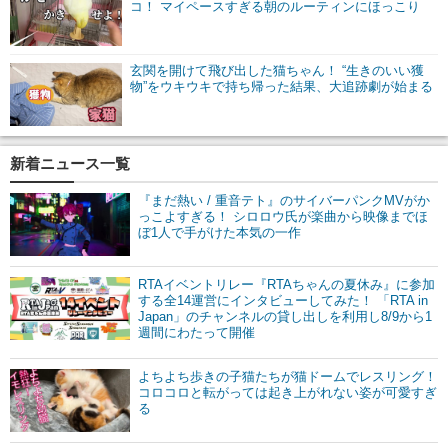
コ！ マイペースすぎる朝のルーティンにほっこり
玄関を開けて飛び出した猫ちゃん！ “生きのいい獲
物”をウキウキで持ち帰った結果、大追跡劇が始まる
新着ニュース一覧
『まだ熱い / 重音テト』のサイバーパンクMVがか
っこよすぎる！ シロロウ氏が楽曲から映像までほ
ぼ1人で手がけた本気の一作
RTAイベントリレー『RTAちゃんの夏休み』に参加
する全14運営にインタビューしてみた！ 「RTA in
Japan」のチャンネルの貸し出しを利用し8/9から1
週間にわたって開催
よちよち歩きの子猫たちが猫ドームでレスリング！
コロコロと転がっては起き上がれない姿が可愛すぎ
る