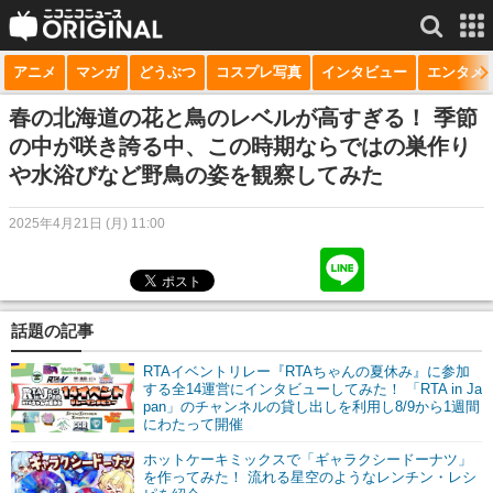
アニメ
マンガ
どうぶつ
コスプレ写真
インタビュー
エンタメ
サービス一覧
もっと見る
niconico
春の北海道の花と鳥のレベルが高すぎる！ 季節
の中が咲き誇る中、この時期ならではの巣作り
動画
や水浴びなど野鳥の姿を観察してみた
生放送
2025年4月21日 (月) 11:00
ニュース
チャンネル
話題の記事
マンガ
RTAイベントリレー『RTAちゃんの夏休み』に参加
ニコニコQ
する全14運営にインタビューしてみた！ 「RTA in Ja
pan」のチャンネルの貸し出しを利用し8/9から1週間
にわたって開催
ホットケーキミックスで「ギャラクシードーナツ」
を作ってみた！ 流れる星空のようなレンチン・レシ