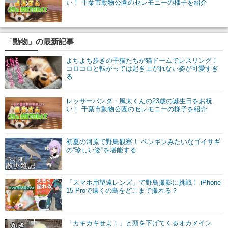
い！ 千葉市動物公園のセレモニーの様子を紹介
「動物」の最新記事
よちよち歩きの子猫たちが猫ドームでレスリング！
コロコロと転がっては起き上がれない姿が可愛すぎ
る
レッサーパンダ・風太くんの23歳の誕生日をお祝
い！ 千葉市動物公園のセレモニーの様子を紹介
初夏の河原で野鳥観察！ ペンギンみたいなゴイサギ
の“珍しい姿”を堪能する
「スマホ用望遠レンズ」で野鳥撮影に挑戦！ iPhone
15 Proで遠くの鳥をどこまで撮れる？
「カキカキせよ！」と頭を下げてくるオカメイン