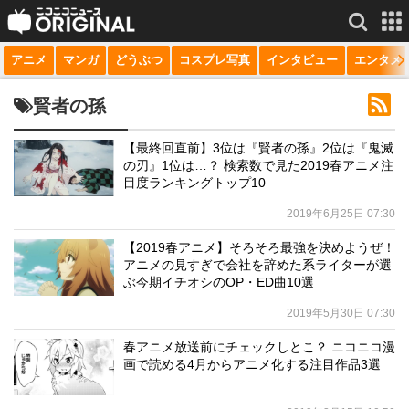
アニメ
マンガ
どうぶつ
コスプレ写真
インタビュー
エンタメ
サービス一覧
もっと見る
niconico
賢者の孫
動画
【最終回直前】3位は『賢者の孫』2位は『鬼滅
の刃』1位は…？ 検索数で見た2019春アニメ注
生放送
目度ランキングトップ10
ニュース
2019年6月25日 07:30
チャンネル
【2019春アニメ】そろそろ最強を決めようぜ！
アニメの見すぎで会社を辞めた系ライターが選
マンガ
ぶ今期イチオシのOP・ED曲10選
2019年5月30日 07:30
ニコニコQ
春アニメ放送前にチェックしとこ？ ニコニコ漫
画で読める4月からアニメ化する注目作品3選