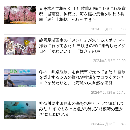
春を求めて梅めぐり！ 枝垂れ梅に圧倒される京
都「城南宮」神苑と、海を臨む景色を味わう兵
庫「綾部山梅林」へ行ってきた
2024年3月12日 11:00
静岡県湖西市の「メジロ」が集まるスポットへ
撮影に行ってきた！ 早咲きの桜に集合したメジ
ロへ「かわいい！」「好き」の声
2024年3月2日 11:00
冬の「釧路湿原」を自転車で走ってきた！ 雪原
を爆走するシカの群れや牧場をウロつくタンチ
ョウを見たりと、北海道の大自然を堪能
2024年2月29日 11:45
神奈川県小田原市の海を水中カメラで撮影して
みた！ 冬でも次々と魚が現れる“相模湾の豊か
さ”に圧倒される
2024年2月13日 11:45