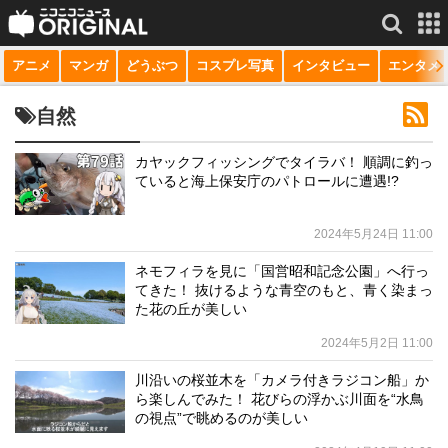
アニメ
マンガ
どうぶつ
コスプレ写真
インタビュー
エンタメ
サービス一覧
もっと見る
niconico
自然
動画
カヤックフィッシングでタイラバ！ 順調に釣っ
ていると海上保安庁のパトロールに遭遇!?
生放送
ニュース
2024年5月24日 11:00
チャンネル
ネモフィラを見に「国営昭和記念公園」へ行っ
てきた！ 抜けるような青空のもと、青く染まっ
マンガ
た花の丘が美しい
2024年5月2日 11:00
ニコニコQ
川沿いの桜並木を「カメラ付きラジコン船」か
ら楽しんでみた！ 花びらの浮かぶ川面を“水鳥
の視点”で眺めるのが美しい