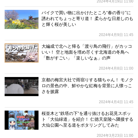
2024年4月19日 11:00
バイクで買い物に出かけたところ“春の香り”に
誘われてちょっと寄り道！ 柔らかな日差しのも
と輝く桜が美しい
2024年4月9日 11:45
大編成で北へと帰る「渡り鳥の飛行」がカッコ
いい！ 空と地面を埋め尽くす北海道の冬鳥へ
「数がすごい」「楽しいなぁ」の声
2024年4月8日 11:00
京都の梅宮大社で雨宿りする猫ちゃん！ モノク
ロの景色の中、鮮やかな紅梅を背景に人懐っこ
さを披露
2024年4月4日 11:45
桜並木と“鉄塔の下”を通り抜けるお花見スポッ
ト「大仙緑道」を紹介！ 仁徳天皇陵へ隣接する
大仙公園へ至る道をポタリングしてみた
2024年3月23日 11:00