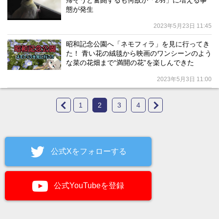
帰そうと奮闘するも何故か「2羽」に増える事
態が発生
2023年5月23日 11:45
昭和記念公園へ「ネモフィラ」を見に行ってき
た！ 青い花の絨毯から映画のワンシーンのよう
な菜の花畑まで“満開の花”を楽しんできた
2023年5月3日 11:00
1
2
3
4
公式Xをフォローする
公式YouTubeを登録