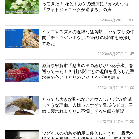
ってきた！ 花とトカゲの競演に「かわいい」
「フォトジェニックが過ぎる」の声
2023年6月28日 11:00
インコやスズメの近縁な猛禽類！ ハヤブサの仲
間「チョウゲンボウ」の“狩りの瞬間”を激撮し
てみた
2023年6月27日 11:45
滋賀県甲賀市「忍者の里のあじさい花手水」を
巡って来た！ 神社仏閣ごとの趣向を凝らした手
水鉢で色とりどりのアジサイが咲き誇る
2023年6月21日 11:00
とっても大きな飛べないオウム“カカポ”が絶滅
しそうな理由。人懐っこすぎて警戒心ゼロ、天
敵に襲われまくり…不憫すぎる生態を解説
2023年6月12日 21:30
ウグイスの幼鳥が納屋に侵入してきた！ 親元へ