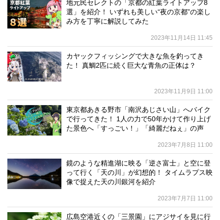
地元民セレクトの「京都の紅葉ライトアップ8
選」を紹介！ いずれも美しい“夜の京都”の楽し
み方を丁寧に解説してみた
2023年11月14日 11:45
カヤックフィッシングで大きな魚を釣ってき
た！ 真鯛2匹に続く巨大な青魚の正体は？
2023年11月9日 11:00
東京都あきる野市「南沢あじさい山」へバイク
で行ってきた！ 1人の力で50年かけて作り上げ
た景色へ「すっごい！」「綺麗だねぇ」の声
2023年7月8日 11:00
鏡のような精進湖に映る「逆さ富士」と空に登
って行く「天の川」が幻想的！ タイムラプス映
像で捉えた天の川銀河を紹介
2023年7月7日 11:00
広島空港近くの「三景園」にアジサイを見に行