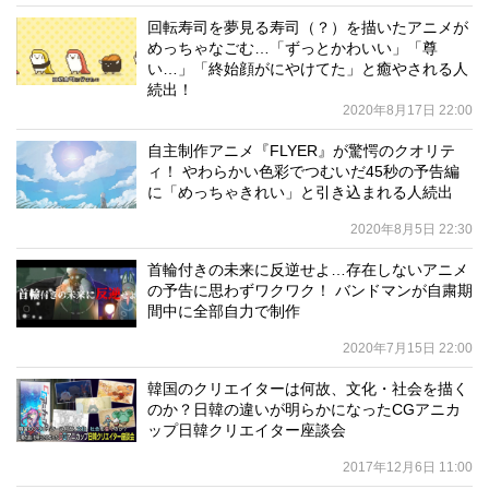
回転寿司を夢見る寿司（？）を描いたアニメが
めっちゃなごむ…「ずっとかわいい」「尊
い…」「終始顔がにやけてた」と癒やされる人
続出！
2020年8月17日 22:00
自主制作アニメ『FLYER』が驚愕のクオリテ
ィ！ やわらかい色彩でつむいだ45秒の予告編
に「めっちゃきれい」と引き込まれる人続出
2020年8月5日 22:30
首輪付きの未来に反逆せよ…存在しないアニメ
の予告に思わずワクワク！ バンドマンが自粛期
間中に全部自力で制作
2020年7月15日 22:00
韓国のクリエイターは何故、文化・社会を描く
のか？日韓の違いが明らかになったCGアニカ
ップ日韓クリエイター座談会
2017年12月6日 11:00