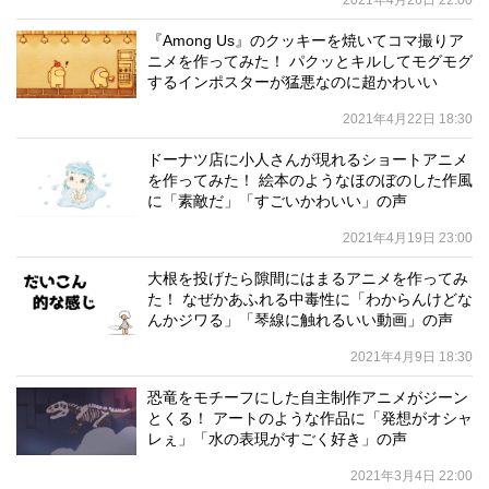
2021年4月26日 22:00
『Among Us』のクッキーを焼いてコマ撮りア
ニメを作ってみた！ パクッとキルしてモグモグ
するインポスターが猛悪なのに超かわいい
2021年4月22日 18:30
ドーナツ店に小人さんが現れるショートアニメ
を作ってみた！ 絵本のようなほのぼのした作風
に「素敵だ」「すごいかわいい」の声
2021年4月19日 23:00
大根を投げたら隙間にはまるアニメを作ってみ
た！ なぜかあふれる中毒性に「わからんけどな
んかジワる」「琴線に触れるいい動画」の声
2021年4月9日 18:30
恐竜をモチーフにした自主制作アニメがジーン
とくる！ アートのような作品に「発想がオシャ
レぇ」「水の表現がすごく好き」の声
2021年3月4日 22:00