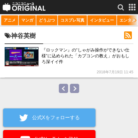
アニメ
マンガ
どうぶつ
コスプレ写真
インタビュー
エンタメ
サービス一覧
もっと見る
niconico
神谷英樹
動画
『ロックマン』の“しゃがみ操作ができない仕
様”に込められた「カプコンの教え」がおもし
生放送
ろ深イイ件
ニュース
2018年7月19日 11:45
チャンネル
マンガ
ニコニコQ
公式Xをフォローする