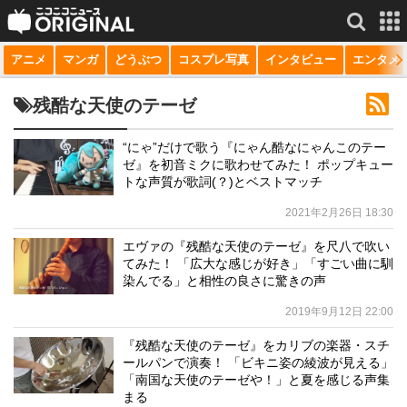
アニメ
マンガ
どうぶつ
コスプレ写真
インタビュー
エンタメ
サービス一覧
もっと見る
niconico
残酷な天使のテーゼ
動画
“にゃ”だけで歌う『にゃん酷なにゃんこのテー
ゼ』を初音ミクに歌わせてみた！ ポップキュー
生放送
トな声質が歌詞(？)とベストマッチ
ニュース
2021年2月26日 18:30
チャンネル
エヴァの『残酷な天使のテーゼ』を尺八で吹い
てみた！ 「広大な感じが好き」「すごい曲に馴
マンガ
染んでる」と相性の良さに驚きの声
2019年9月12日 22:00
ニコニコQ
『残酷な天使のテーゼ』をカリブの楽器・スチ
ールパンで演奏！ 「ビキニ姿の綾波が見える」
「南国な天使のテーゼや！」と夏を感じる声集
まる