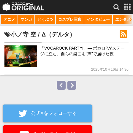
アニメ
マンガ
どうぶつ
コスプレ写真
インタビュー
エンタメ
サービス一覧
もっと見る
niconico
小ノ寺 空 / Δ（デルタ）
動画
「VOCAROCK PARTY!」― ボカロPがステー
ジに立ち、自らの楽曲を“声”で届けた夜
生放送
ニュース
2025年10月16日 14:30
チャンネル
マンガ
ニコニコQ
公式Xをフォローする