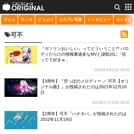
アニメ
マンガ
どうぶつ
コスプレ写真
インタビュー
エンタメ
サービス一覧
もっと見る
niconico
可不
動画
『ガソリンおいしい』ってどういうこと!? パロ
ディだらけの情報量過多なMVと謎歌詞に「狂
生放送
ってて好きｗ」
ニュース
2025年6月23日 20:00
チャンネル
【3周年】『空っぽのメロディー ／ 可不【オリ
ジナル曲】』が投稿されたのは2021年12月10
マンガ
日
2024年12月10日 00:00
ニコニコQ
【2周年】可不『ハナタバ』が投稿されたのは
2022年11月19日