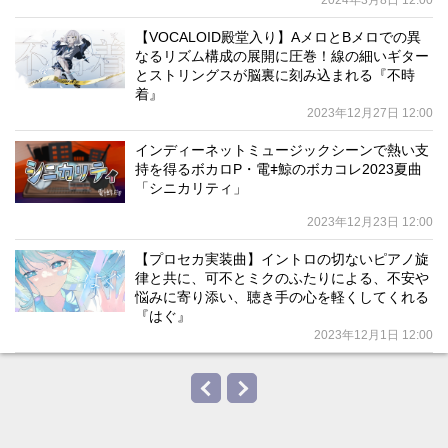
2024年3月8日 12:00
【VOCALOID殿堂入り】AメロとBメロでの異
なるリズム構成の展開に圧巻！線の細いギター
とストリングスが脳裏に刻み込まれる『不時
着』
2023年12月27日 12:00
インディーネットミュージックシーンで熱い支
持を得るボカロP・電ǂ鯨のボカコレ2023夏曲
「シニカリティ」
2023年12月23日 12:00
【プロセカ実装曲】イントロの切ないピアノ旋
律と共に、可不とミクのふたりによる、不安や
悩みに寄り添い、聴き手の心を軽くしてくれる
『はぐ』
2023年12月1日 12:00