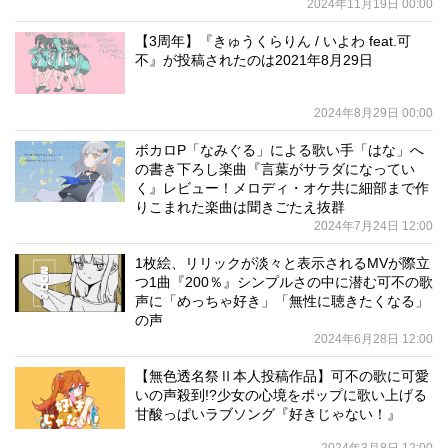
2024年11月19日 00:00
【3周年】『きゅうくらりん / いよわ feat.可
不』が投稿されたのは2021年8月29日
2024年8月29日 00:00
ボカロP「なみぐる」による歌い手「はな」へ
の書き下ろし楽曲『言葉がサラダになってい
く』レビュー！メロディ・オケ共に細部まで作
りこまれた楽曲は聞きごたえ抜群
2024年7月24日 12:00
1枚絵、リリックが淡々と表示されるMVが際立
つ1曲『200％』シンプルさの中に潜む可不の歌
声に「めっちゃ好き」「無性に聴きたくなる」
の声
2024年6月28日 12:00
【無色透名祭Ⅱ本人投稿作品】可不の歌に可愛
いの声殺到!?少女の心境をポップに歌い上げる
甘酸っぱいラブソング『好きじゃない！』