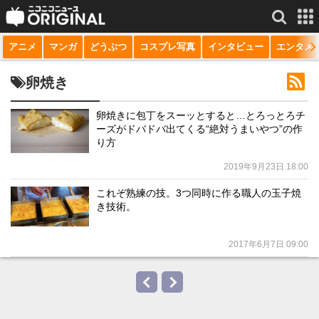
アニメ
マンガ
どうぶつ
コスプレ写真
インタビュー
エンタメ
サービス一覧
もっと見る
niconico
卵焼き
動画
卵焼きに包丁をスーッとすると…とろっとろチ
ーズがドバドバ出てくる“絶対うまいやつ”の作
生放送
り方
ニュース
2019年9月23日 18:00
チャンネル
これぞ熟練の技。3つ同時に作る職人の玉子焼
き技術。
マンガ
2017年6月7日 09:00
ニコニコQ