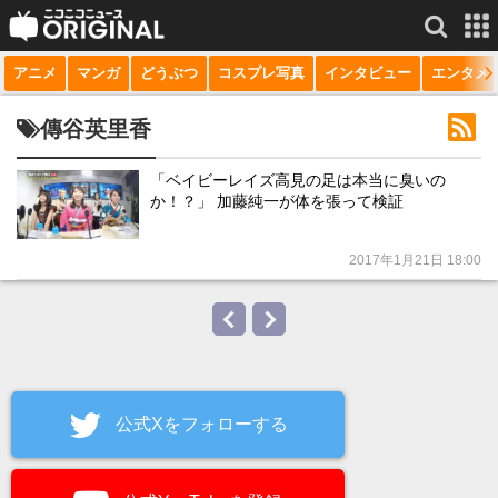
アニメ
マンガ
どうぶつ
コスプレ写真
インタビュー
エンタメ
サービス一覧
もっと見る
niconico
傳谷英里香
動画
「ベイビーレイズ高見の足は本当に臭いの
か！？」 加藤純一が体を張って検証
生放送
ニュース
2017年1月21日 18:00
チャンネル
マンガ
ニコニコQ
公式Xをフォローする