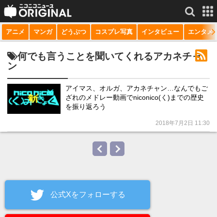
アニメ
マンガ
どうぶつ
コスプレ写真
インタビュー
エンタメ
サービス一覧
もっと見る
niconico
何でも言うことを聞いてくれるアカネチャ
ン
動画
アイマス、オルガ、アカネチャン…なんでもご
生放送
ざれのメドレー動画でniconico(く)までの歴史
を振り返ろう
ニュース
2018年7月2日 11:30
チャンネル
マンガ
ニコニコQ
公式Xをフォローする