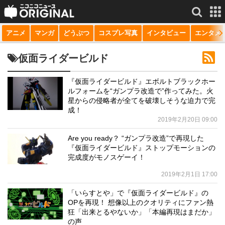
アニメ
マンガ
どうぶつ
コスプレ写真
インタビュー
エンタメ
サービス一覧
もっと見る
niconico
仮面ライダービルド
動画
『仮面ライダービルド』エボルトブラックホー
ルフォームを“ガンプラ改造で”作ってみた。火
生放送
星からの侵略者が全てを破壊しそうな迫力で完
成！
ニュース
2019年2月20日 09:00
チャンネル
Are you ready？ “ガンプラ改造”で再現した
『仮面ライダービルド』ストップモーションの
マンガ
完成度がモノスゲーイ！
2019年2月1日 17:00
ニコニコQ
「いらすとや」で『仮面ライダービルド』の
OPを再現！ 想像以上のクオリティにファン熱
狂「出来とるやないか」「本編再現はまだか」
の声