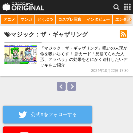
アニメ
マンガ
どうぶつ
コスプレ写真
インタビュー
エンタメ
サービス一覧
もっと見る
niconico
マジック：ザ・ギャザリング
動画
『マジック：ザ・ギャザリング』呪いの人形が
命を吸い尽くす！ 新カード「見捨てられた人
生放送
形、アラベラ」の効果をとにかく連打したいデ
ッキをご紹介
ニュース
2024年10月22日 17:30
チャンネル
マンガ
ニコニコQ
公式Xをフォローする