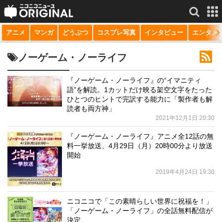
アニメ
マンガ
どうぶつ
コスプレ写真
インタビュー
エンタメ
サービス一覧
もっと見る
niconico
ノーゲーム・ノーライフ
動画
『ノーゲーム・ノーライフ』の“イマニティ
語”を解読。1カットだけ映る架空文字をたった
生放送
ひとつのヒントで完訳する能力に「製作者も解
読者も両方神」
ニュース
2021年12月1日 20:30
チャンネル
『ノーゲーム・ノーライフ』アニメ全12話の無
料一挙放送、4月29日（月）20時00分より放送
マンガ
開始
2019年4月24日 19:30
ニコニコQ
ニコニコで「この素晴らしい世界に祝福を！」
「ノーゲーム・ノーライフ」の全話無料配信が
決定