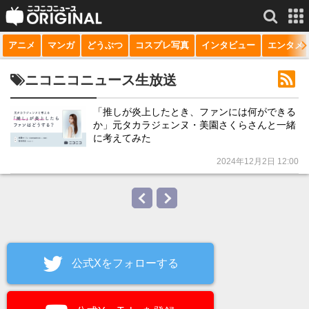
アニメ
マンガ
どうぶつ
コスプレ写真
インタビュー
エンタメ
サービス一覧
もっと見る
niconico
ニコニコニュース生放送
動画
「推しが炎上したとき、ファンには何ができる
か」元タカラジェンヌ・美園さくらさんと一緒
生放送
に考えてみた
ニュース
2024年12月2日 12:00
チャンネル
マンガ
ニコニコQ
公式Xをフォローする