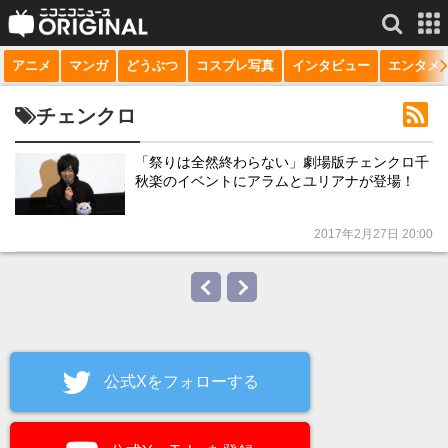
アニメ
マンガ
どうぶつ
コスプレ写真
インタビュー
エンタメ
サービス一覧
もっと見る
niconico
チェンクロ
動画
「祭りは全然終わらない」劇場版チェンクロ千
秋楽のイベントにアラムとユリアナが登場！
生放送
ニュース
2017年2月27日 20:00
チャンネル
マンガ
ニコニコQ
公式Xをフォローする