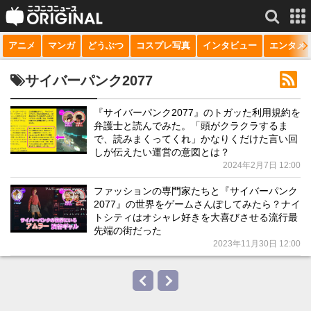
アニメ
マンガ
どうぶつ
コスプレ写真
インタビュー
エンタメ
サービス一覧
もっと見る
niconico
サイバーパンク2077
動画
『サイバーパンク2077』のトガッた利用規約を
弁護士と読んでみた。「頭がクラクラするま
生放送
で、読みまくってくれ」かなりくだけた言い回
しが伝えたい運営の意図とは？
ニュース
2024年2月7日 12:00
チャンネル
ファッションの専門家たちと『サイバーパンク
2077』の世界をゲームさんぽしてみたら？ナイ
マンガ
トシティはオシャレ好きを大喜びさせる流行最
先端の街だった
ニコニコQ
2023年11月30日 12:00