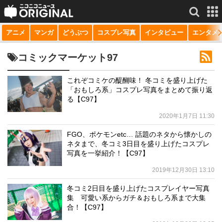
アニメ
マンガ
どうぶつ
コスプレ写真
インタビュー
エンタメ
サービス一覧
もっと見る
niconico
コミックマーケット97
動画
これぞコミケの醍醐味！ 冬コミを盛り上げた
「おもしろ系」コスプレ写真をまとめて振り返
生放送
る【C97】
ニュース
2020年1月7日 11:30
チャンネル
FGO、ポケモンetc… 話題のネタから懐かしの
ネタまで、冬コミ3日目を盛り上げたコスプレ
マンガ
写真を一挙紹介！【C97】
2019年12月30日 13:10
ニコニコQ
冬コミ2日目を盛り上げたコスプレイヤー写真
集 可愛い系からガチ＆おもしろ系まで大集
合！【C97】