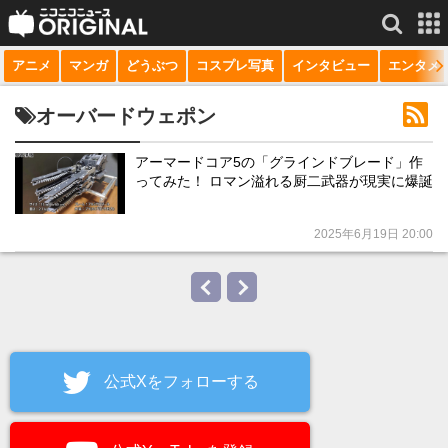
アニメ
マンガ
どうぶつ
コスプレ写真
インタビュー
エンタメ
サービス一覧
もっと見る
niconico
オーバードウェポン
動画
アーマードコア5の「グラインドブレード」作
ってみた！ ロマン溢れる厨二武器が現実に爆誕
生放送
ニュース
2025年6月19日 20:00
チャンネル
マンガ
ニコニコQ
公式Xをフォローする