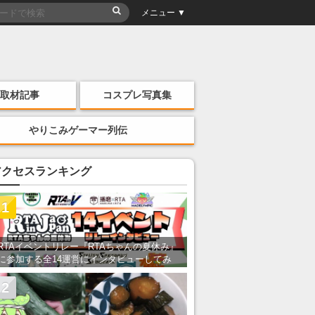
メニュー ▼
取材記事
コスプレ写真集
やりこみゲーマー列伝
アクセスランキング
1
RTAイベントリレー『RTAちゃんの夏休み』
に参加する全14運営にインタビューしてみ
た！ 「RTA in Japan」のチャンネルの貸し
出しを利用し8/9から1週間にわたって開催
2