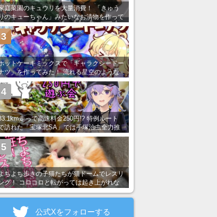
家庭菜園のキュウリを大量消費！ 「きゅう
りのキューちゃん」みたいなお漬物を作って
みた
3
ホットケーキミックスで「ギャラクシードー
ナツ」を作ってみた！ 流れる星空のような
レンチン・レシピを紹介
4
83.1km走って高速料金250円!? 特例ルート
で訪れた「宝塚北SA」では手塚治虫全力推
し＆関西グルメが楽しめる！
5
よちよち歩きの子猫たちが猫ドームでレスリ
ング！ コロコロと転がっては起き上がれな
い姿が可愛すぎる
公式Xをフォローする