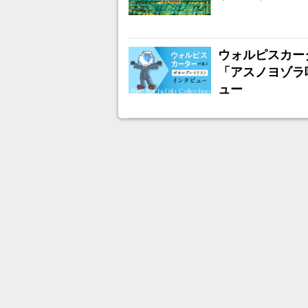
ウォルピスカー
「アスノヨゾラ
ュー