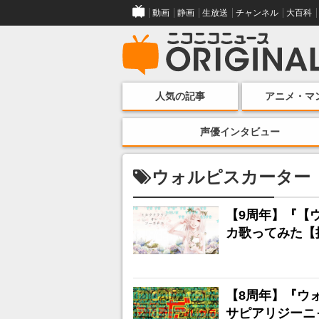
動画
静画
生放送
チャンネル
大百科
人気の記事
アニメ・マ
声優インタビュー
ウォルピスカーター
【9周年】『【
カ歌ってみた【提
【8周年】『ウ
サピアリジーニャ