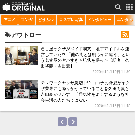
アニメ
マンガ
どうぶつ
コスプレ写真
インタビュー
エンタメ
サービス一覧
もっと見る
niconico
アウトロー
動画
名古屋ヤクザがメイド喫茶・地下アイドルを運
営していた!? 「他の街とは明らかに違う」とい
生放送
う名古屋のヤバすぎる現状を語った【話者：久
田将義・吉田豪】
ニュース
2020年11月19日 11:30
チャンネル
テレワークヤクザ急増中!? コロナの脅威がヤク
ザ業界にも降りかかっていることを久田将義と
マンガ
吉田豪が明かす。「通気性をよくするような社
会生活の人たちではない」
ニコニコQ
2020年5月18日 11:45