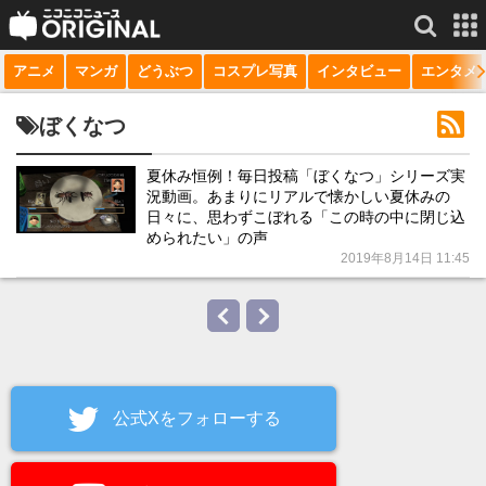
アニメ
マンガ
どうぶつ
コスプレ写真
インタビュー
エンタメ
サービス一覧
もっと見る
niconico
ぼくなつ
動画
夏休み恒例！毎日投稿「ぼくなつ」シリーズ実
況動画。あまりにリアルで懐かしい夏休みの
生放送
日々に、思わずこぼれる「この時の中に閉じ込
められたい」の声
ニュース
2019年8月14日 11:45
チャンネル
マンガ
ニコニコQ
公式Xをフォローする