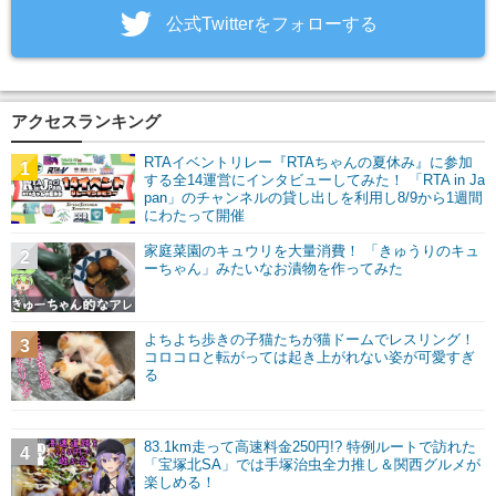
‎公式Twitterをフォローする
アクセスランキング
RTAイベントリレー『RTAちゃんの夏休み』に参加
1
する全14運営にインタビューしてみた！ 「RTA in Ja
pan」のチャンネルの貸し出しを利用し8/9から1週間
にわたって開催
家庭菜園のキュウリを大量消費！ 「きゅうりのキュ
2
ーちゃん」みたいなお漬物を作ってみた
よちよち歩きの子猫たちが猫ドームでレスリング！
3
コロコロと転がっては起き上がれない姿が可愛すぎ
る
83.1km走って高速料金250円!? 特例ルートで訪れた
4
「宝塚北SA」では手塚治虫全力推し＆関西グルメが
楽しめる！