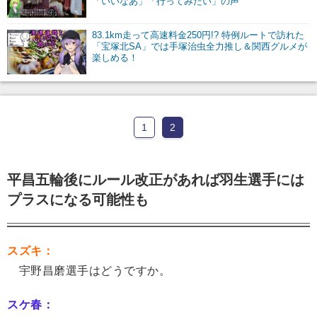
「いいなあ」「行ってみたい」の声
83.1km走って高速料金250円!? 特例ルートで訪れた
「宝塚北SA」では手塚治虫全力推し＆関西グルメが
楽しめる！
1
2
平昌五輪後にルール改正があれば羽生選手には
プラスになる可能性も
スズキ：
宇野昌磨選手はどうですか。
スケ春：