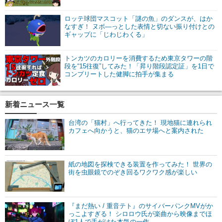
ロッテ球団マスコット「謎の魚」のダンスが、はか
なすぎ！ ヌボ―っとした表情と切ない振り付けとの
ギャップに「じわじわくる」
トンカツのカロリーを消費するため東京タワーの階
段を“15往復”してみた！「昇り階段認定証」を1日で
コンプリートした健脚に拍手が集まる
新着ニュース一覧
台湾の「猫村」へ行ってきた！ 現地猫に連れられ
カフェへ向かうと、猫のエサ場へと案内された
紙の地図を探検できる装置を作ってみた！ 世界の
街を虫眼鏡でのぞき回るワクワク感が楽しい
『まだ熱い / 重音テト』のサイバーパンクMVがか
っこよすぎる！ シロロウ氏が楽曲から映像までほ
ぼ1人で手がけた本気の一作