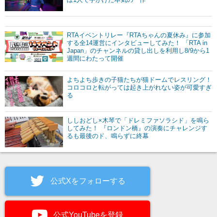
RTAイベントリレー『RTAちゃんの夏休み』に参加
する全14運営にインタビューしてみた！ 「RTA in
Japan」のチャンネルの貸し出しを利用し8/9から1
週間にわたって開催
よちよち歩きの子猫たちが猫ドームでレスリング！
コロコロと転がっては起き上がれない姿が可愛すぎ
る
ししおどし×木琴で「ドレミファソラシド」を鳴ら
してみた！ 『ロンドン橋』の演奏にチャレンジす
るも最後のド、鳴らずに終幕
公式Xをフォローする
公式YouTubeを登録