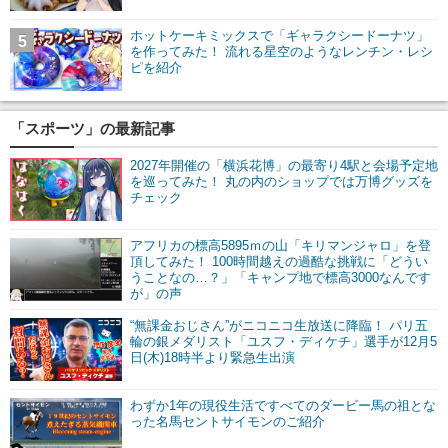
ホットケーキミックスで「ギャラクシードーナツ」
5
を作ってみた！ 流れる星空のようなレンチン・レシ
ピを紹介
「スポーツ」の最新記事
2027年開催の「横浜花博」の最寄り4駅と会場予定地
を巡ってみた！ 丸の内のショップでは万博グッズを
チェック
アフリカの標高5895ｍの山「キリマンジャロ」を登
頂してみた！ 100時間越えの過酷な挑戦に「どうい
うことなの…？」「キャンプ地で標高3000なんです
が」の声
“無課金おじさん”がニコニコ生放送に降臨！ パリ五
輪の銀メダリスト「ユスフ・ディケチ」選手が12月5
日(木)18時半より緊急生出演
わずか1年の現役生活ですべてのダービー馬の祖とな
った名馬セントサイモンのご紹介