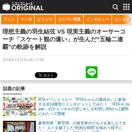
アニメ
マンガ
どうぶつ
コスプレ写真
インタビュー
エンタメ
サービス一覧
もっと見る
niconico
理想主義の羽生結弦 VS 現実主義のオーサーコ
ーチ「スケート観の違い」が生んだ“五輪二連
動画
覇”の軌跡を解説
生放送
2018年2月21日 (水) 12:00
ニュース
チャンネル
話題の記事
マンガ
RTAイベントリレー『RTAちゃんの夏休み』に参加
ニコニコQ
する全14運営にインタビューしてみた！ 「RTA in Ja
pan」のチャンネルの貸し出しを利用し8/9から1週間
にわたって開催
豪華列車「夢空間」の食堂車のグルメを楽しんでき
た！ 人々を魅了した“特別な時間”を味わう様子に