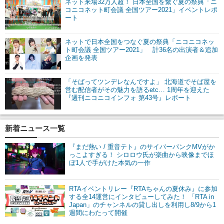
ネット来場32万人超！ 日本全国を繋ぐ夏の祭典「ニ
コニコネット町会議 全国ツアー2021」イベントレポ
ート
ネットで日本全国をつなぐ夏の祭典「ニコニコネッ
ト町会議 全国ツアー2021」 計36名の出演者＆追加
企画を発表
「そばってツンデレなんですよ」 北海道でそば屋を
営む配信者がその魅力を語るetc… 1周年を迎えた
『週刊ニコニコインフォ 第43号』レポート
新着ニュース一覧
『まだ熱い / 重音テト』のサイバーパンクMVがか
っこよすぎる！ シロロウ氏が楽曲から映像までほ
ぼ1人で手がけた本気の一作
RTAイベントリレー『RTAちゃんの夏休み』に参加
する全14運営にインタビューしてみた！ 「RTA in
Japan」のチャンネルの貸し出しを利用し8/9から1
週間にわたって開催