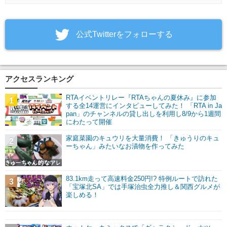
‎公式Twitterをフォローする
アクセスランキング
RTAイベントリレー『RTAちゃんの夏休み』に参加
1
する全14運営にインタビューしてみた！ 「RTA in Ja
pan」のチャンネルの貸し出しを利用し8/9から1週間
にわたって開催
家庭菜園のキュウリを大量消費！ 「きゅうりのキュ
2
ーちゃん」みたいなお漬物を作ってみた
83.1km走って高速料金250円!? 特例ルートで訪れた
3
「宝塚北SA」では手塚治虫全力推し＆関西グルメが
楽しめる！