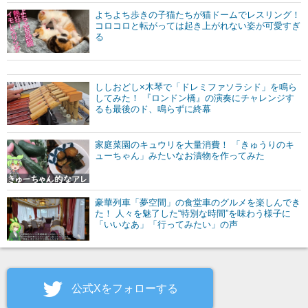
よちよち歩きの子猫たちが猫ドームでレスリング！
コロコロと転がっては起き上がれない姿が可愛すぎ
る
ししおどし×木琴で「ドレミファソラシド」を鳴ら
してみた！ 『ロンドン橋』の演奏にチャレンジす
るも最後のド、鳴らずに終幕
家庭菜園のキュウリを大量消費！ 「きゅうりのキ
ューちゃん」みたいなお漬物を作ってみた
豪華列車「夢空間」の食堂車のグルメを楽しんでき
た！ 人々を魅了した“特別な時間”を味わう様子に
「いいなあ」「行ってみたい」の声
公式Xをフォローする