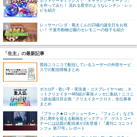
ホットケーキミックスで「ギャラクシードーナツ」
4
を作ってみた！ 流れる星空のようなレンチン・レシ
ピを紹介
レッサーパンダ・風太くんの23歳の誕生日をお祝
5
い！ 千葉市動物公園のセレモニーの様子を紹介
「生主」の最新記事
普段ニコニコで配信しているユーザーの外部サービ
スでの配信情報まとめ
ボカロP・歌い手・実況者・コスプレイヤーetc…ネ
ットクリエイター465組が幕張メッセに集結！ニコニ
コ超会議注目企画「クリエイタークロス」全出展者
まとめ
『ブラック★ロックシューター』『フォニイ』など6
月に周年を迎える動画をピックアップ、ゲストコー
ナーには話題の配信者が2名登場！『週刊ニコニコイ
ンフォ 第77号』レポート