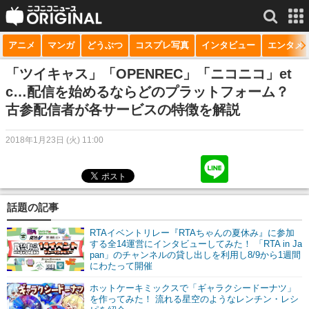
アニメ
マンガ
どうぶつ
コスプレ写真
インタビュー
エンタメ
サービス一覧
もっと見る
niconico
「ツイキャス」「OPENREC」「ニコニコ」et
c…配信を始めるならどのプラットフォーム？
動画
古参配信者が各サービスの特徴を解説
生放送
2018年1月23日 (火) 11:00
ニュース
チャンネル
話題の記事
マンガ
RTAイベントリレー『RTAちゃんの夏休み』に参加
ニコニコQ
する全14運営にインタビューしてみた！ 「RTA in Ja
pan」のチャンネルの貸し出しを利用し8/9から1週間
にわたって開催
ホットケーキミックスで「ギャラクシードーナツ」
を作ってみた！ 流れる星空のようなレンチン・レシ