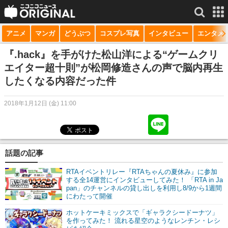
アニメ
マンガ
どうぶつ
コスプレ写真
インタビュー
エンタメ
サービス一覧
もっと見る
niconico
『.hack』を手がけた松山洋による“ゲームクリ
エイター超十則”が松岡修造さんの声で脳内再生
動画
したくなる内容だった件
生放送
2018年1月12日 (金) 11:00
ニュース
チャンネル
話題の記事
マンガ
RTAイベントリレー『RTAちゃんの夏休み』に参加
ニコニコQ
する全14運営にインタビューしてみた！ 「RTA in Ja
pan」のチャンネルの貸し出しを利用し8/9から1週間
にわたって開催
ホットケーキミックスで「ギャラクシードーナツ」
を作ってみた！ 流れる星空のようなレンチン・レシ