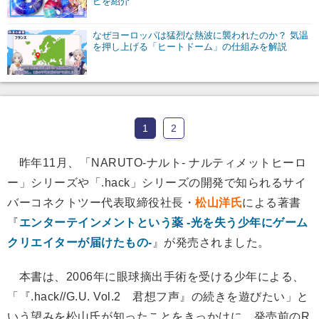
ピを紹介
なぜヨーロッパは猛烈な熱波に襲われたのか？ 気温
を押し上げる「ヒートドーム」の仕組みを解説
1
2
昨年11月、「NARUTO-ナルト- ナルティメットヒーロ
ー」シリーズや「.hack」シリーズの開発で知られるサイ
バーコネクトツー代表取締役社長・
松山洋氏
による著書
『
エンターテインメントという薬 -光を失う少年にゲーム
クリエイターが届けたもの-
』が発売されました。
本書は、2006年に眼球摘出手術を受ける少年による、
「『.hack//G.U. Vol.2 君想フ声』の続きを遊びたい」と
いう望みを松山氏が知ったことをきっかけに、発売前のR