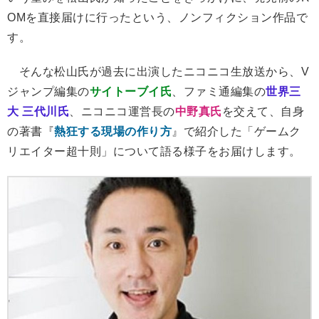
OMを直接届けに行ったという、ノンフィクション作品で
す。
そんな松山氏が過去に出演したニコニコ生放送から、V
ジャンプ編集の
サイトーブイ氏
、ファミ通編集の
世界三
大 三代川氏
、ニコニコ運営長の
中野真氏
を交えて、自身
の著書『
熱狂する現場の作り方
』で紹介した「ゲームク
リエイター超十則」について語る様子をお届けします。