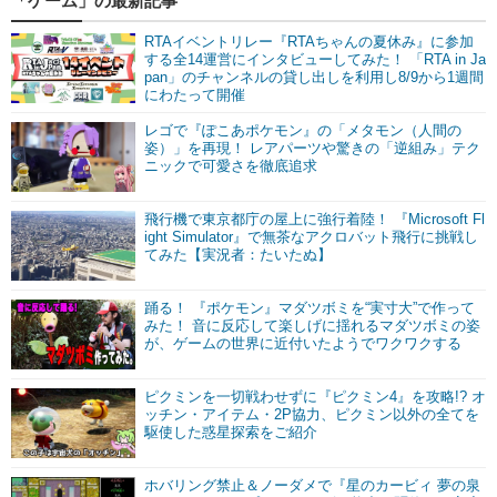
「ゲーム」の最新記事
RTAイベントリレー『RTAちゃんの夏休み』に参加
する全14運営にインタビューしてみた！ 「RTA in Ja
pan」のチャンネルの貸し出しを利用し8/9から1週間
にわたって開催
レゴで『ぽこあポケモン』の「メタモン（人間の
姿）」を再現！ レアパーツや驚きの「逆組み」テク
ニックで可愛さを徹底追求
飛行機で東京都庁の屋上に強行着陸！ 『Microsoft Fl
ight Simulator』で無茶なアクロバット飛行に挑戦し
てみた【実況者：たいたぬ】
踊る！ 『ポケモン』マダツボミを“実寸大”で作って
みた！ 音に反応して楽しげに揺れるマダツボミの姿
が、ゲームの世界に近付いたようでワクワクする
ピクミンを一切戦わせずに『ピクミン4』を攻略!? オ
ッチン・アイテム・2P協力、ピクミン以外の全てを
駆使した惑星探索をご紹介
ホバリング禁止＆ノーダメで『星のカービィ 夢の泉