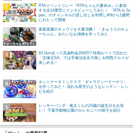
RTAイベントリレー『RTAちゃんの夏休み』に参加
1
する全14運営にインタビューしてみた！ 「RTA in Ja
pan」のチャンネルの貸し出しを利用し8/9から1週間
にわたって開催
家庭菜園のキュウリを大量消費！ 「きゅうりのキュ
2
ーちゃん」みたいなお漬物を作ってみた
83.1km走って高速料金250円!? 特例ルートで訪れた
3
「宝塚北SA」では手塚治虫全力推し＆関西グルメが
楽しめる！
ホットケーキミックスで「ギャラクシードーナツ」
4
を作ってみた！ 流れる星空のようなレンチン・レシ
ピを紹介
レッサーパンダ・風太くんの23歳の誕生日をお祝
5
い！ 千葉市動物公園のセレモニーの様子を紹介