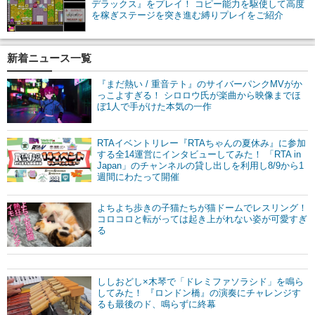
デラックス』をプレイ！ コピー能力を駆使して高度
を稼ぎステージを突き進む縛りプレイをご紹介
新着ニュース一覧
『まだ熱い / 重音テト』のサイバーパンクMVがか
っこよすぎる！ シロロウ氏が楽曲から映像までほ
ぼ1人で手がけた本気の一作
RTAイベントリレー『RTAちゃんの夏休み』に参加
する全14運営にインタビューしてみた！ 「RTA in
Japan」のチャンネルの貸し出しを利用し8/9から1
週間にわたって開催
よちよち歩きの子猫たちが猫ドームでレスリング！
コロコロと転がっては起き上がれない姿が可愛すぎ
る
ししおどし×木琴で「ドレミファソラシド」を鳴ら
してみた！ 『ロンドン橋』の演奏にチャレンジす
るも最後のド、鳴らずに終幕