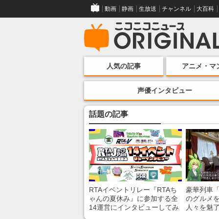
動画
静画
生放送
チャンネル
大百科
人気の記事
アニメ・マ
声優インタビュー
話題の記事
RTAイベントリレー『RTAち
豪華列車
ゃんの夏休み』に参加する全
のグルメ
14運営にインタビューしてみ
人々を魅了
た！ 「RTA in Japan」のチャ
間”を味わ