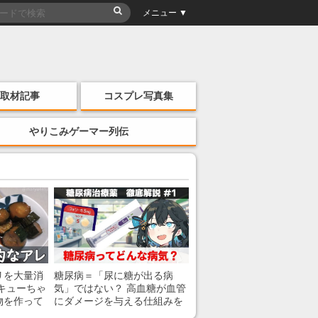
メニュー ▼
取材記事
コスプレ写真集
やりこみゲーマー列伝
リを大量消
糖尿病＝「尿に糖が出る病
キューちゃ
気」ではない？ 高血糖が血管
物を作って
にダメージを与える仕組みを
薬剤師が解説