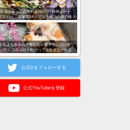
83.1km走って高速料金250円!? 特例ルート
で訪れた「宝塚北SA」では手塚治虫全力推
し＆関西グルメが楽しめる！
5
よちよち歩きの子猫たちが猫ドームでレスリ
ング！ コロコロと転がっては起き上がれな
い姿が可愛すぎる
公式Xをフォローする
公式YouTubeを登録