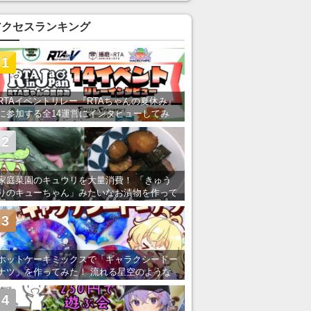
アクセスランキング
1
RTAイベントリレー『RTAちゃんの夏休み』
に参加する全14運営にインタビューしてみ
た！ 「RTA in Japan」のチャンネルの貸し
出しを利用し8/9から1週間にわたって開催
2
家庭菜園のキュウリを大量消費！ 「きゅう
りのキューちゃん」みたいなお漬物を作って
みた
3
ホットケーキミックスで「ギャラクシードー
ナツ」を作ってみた！ 流れる星空のような
レンチン・レシピを紹介
4