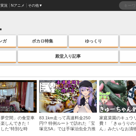
実況
Nアニメ
その他▼
ンガ
ボカロ特集
ゆっくり
殿堂入り記事
「夢空間」の食堂車
83.1km走って高速料金250
家庭菜園のキュウ
を楽しんできた！
円!? 特例ルートで訪れた「宝
費！ 「きゅうりの
した“特別な時
塚北SA」では手塚治虫全力推
ん」みたいなお漬
う様子に「いいな
し＆関西グルメが楽しめる！
みた