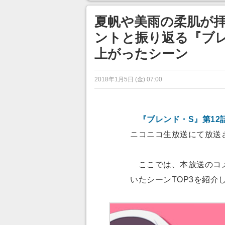
ンネルの貸し出しを利用し8/9
あ」「行
から1週間にわたって開催
夏帆や美雨の柔肌が拝
ントと振り返る『ブレ
上がったシーン
2018年1月5日 (金) 07:00
『ブレンド・S』第12
ニコニコ生放送にて放送
ここでは、本放送のコメ
いたシーンTOP3を紹介