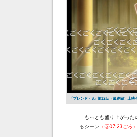
『ブレンド・S』第12話（最終回）上映
もっとも盛り上がったの
るシーン
（③07:23ごろ