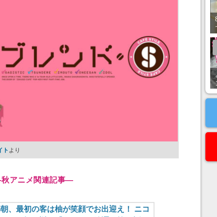
イト
より
―
秋アニメ関連記事
―