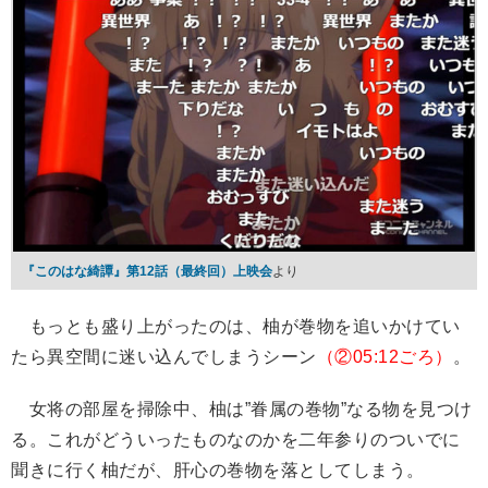
『このはな綺譚』第12話（最終回）上映会
より
もっとも盛り上がったのは、柚が巻物を追いかけてい
たら異空間に迷い込んでしまうシーン
（②05:12ごろ）
。
女将の部屋を掃除中、柚は”眷属の巻物”なる物を見つけ
る。これがどういったものなのかを二年参りのついでに
聞きに行く柚だが、肝心の巻物を落としてしまう。