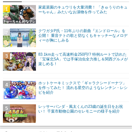
家庭菜園のキュウリを大量消費！ 「きゅうりのキュ
1
ーちゃん」みたいなお漬物を作ってみた
クワガタP氏・11年ぶりの新曲『エンドロール』を
2
公開！ 重音テトの歌と切なくもキャッチーなメロデ
ィーが胸にしみる
83.1km走って高速料金250円!? 特例ルートで訪れた
3
「宝塚北SA」では手塚治虫全力推し＆関西グルメが
楽しめる！
ホットケーキミックスで「ギャラクシードーナツ」
4
を作ってみた！ 流れる星空のようなレンチン・レシ
ピを紹介
レッサーパンダ・風太くんの23歳の誕生日をお祝
5
い！ 千葉市動物公園のセレモニーの様子を紹介