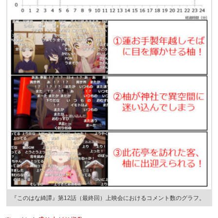
『このはな綺譚』第12話（最終回）上映会におけるコメント数のグラフ。