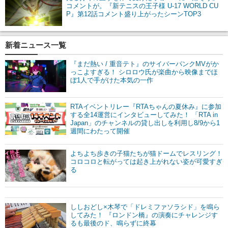
コメントが。『新テニスの王子様 U-17 WORLD CU
P』第12話コメント盛り上がったシーンTOP3
新着ニュース一覧
『まだ熱い / 重音テト』のサイバーパンクMVがか
っこよすぎる！ シロロウ氏が楽曲から映像までほ
ぼ1人で手がけた本気の一作
RTAイベントリレー『RTAちゃんの夏休み』に参加
する全14運営にインタビューしてみた！ 「RTA in
Japan」のチャンネルの貸し出しを利用し8/9から1
週間にわたって開催
よちよち歩きの子猫たちが猫ドームでレスリング！
コロコロと転がっては起き上がれない姿が可愛すぎ
る
ししおどし×木琴で「ドレミファソラシド」を鳴ら
してみた！ 『ロンドン橋』の演奏にチャレンジす
るも最後のド、鳴らずに終幕