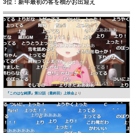
3位：新年最初の客を柚がお出迎え
『このはな綺譚』第12話（最終回）上映会
より