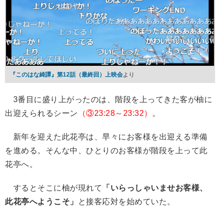
『このはな綺譚』第12話（最終回）上映会
より
3番目に盛り上がったのは、階段を上ってきた客が柚に
出迎えられるシーン
（③23:28～23:32）
。
新年を迎えた此花亭は、早々にお客様を出迎える準備
を進める。そんな中、ひとりのお客様が階段を上って此
花亭へ。
するとそこに柚が現れて
「いらっしゃいませお客様、
此花亭へようこそ」
と接客応対を始めていた。