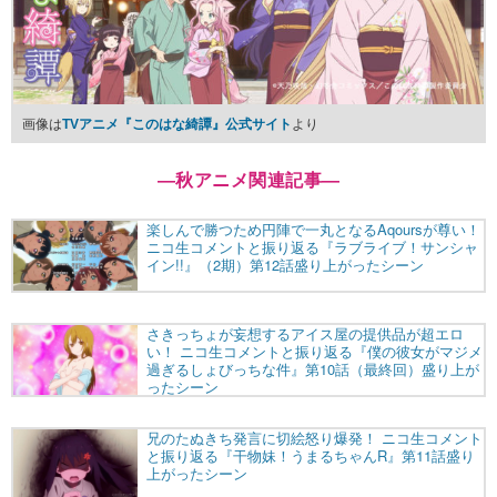
画像は
TVアニメ『このはな綺譚』公式サイト
より
―
秋アニメ関連記事
―