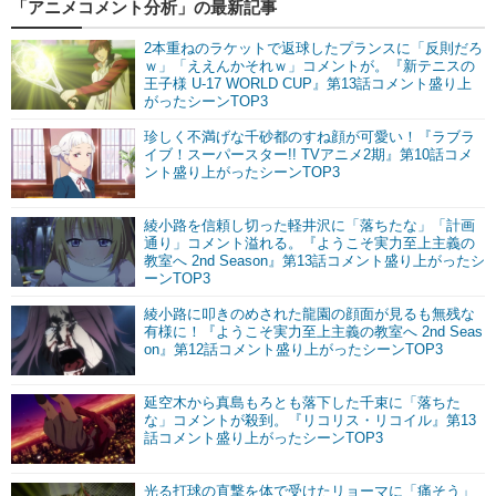
「アニメコメント分析」の最新記事
2本重ねのラケットで返球したプランスに「反則だろ
ｗ」「ええんかそれｗ」コメントが。『新テニスの
王子様 U-17 WORLD CUP』第13話コメント盛り上
がったシーンTOP3
珍しく不満げな千砂都のすね顔が可愛い！『ラブラ
イブ！スーパースター!! TVアニメ2期』第10話コメ
ント盛り上がったシーンTOP3
綾小路を信頼し切った軽井沢に「落ちたな」「計画
通り」コメント溢れる。『ようこそ実力至上主義の
教室へ 2nd Season』第13話コメント盛り上がったシ
ーンTOP3
綾小路に叩きのめされた龍園の顔面が見るも無残な
有様に！『ようこそ実力至上主義の教室へ 2nd Seas
on』第12話コメント盛り上がったシーンTOP3
延空木から真島もろとも落下した千束に「落ちた
な」コメントが殺到。『リコリス・リコイル』第13
話コメント盛り上がったシーンTOP3
光る打球の直撃を体で受けたリョーマに「痛そう」