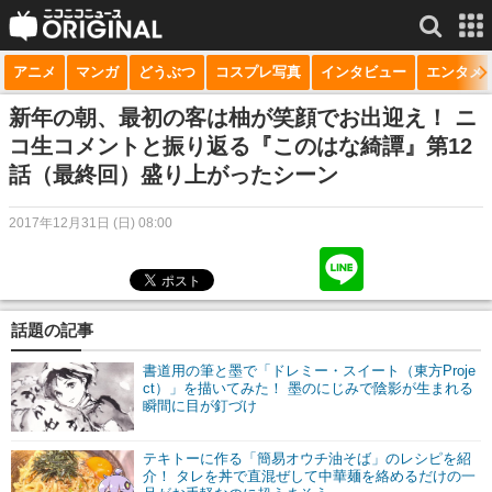
アニメ
マンガ
どうぶつ
コスプレ写真
インタビュー
エンタメ
サービス一覧
もっと見る
niconico
新年の朝、最初の客は柚が笑顔でお出迎え！ ニ
コ生コメントと振り返る『このはな綺譚』第12
動画
話（最終回）盛り上がったシーン
生放送
2017年12月31日 (日) 08:00
ニュース
チャンネル
話題の記事
マンガ
書道用の筆と墨で「ドレミー・スイート（東方Proje
ニコニコQ
ct）」を描いてみた！ 墨のにじみで陰影が生まれる
瞬間に目が釘づけ
テキトーに作る「簡易オウチ油そば」のレシピを紹
介！ タレを丼で直混ぜして中華麺を絡めるだけの一