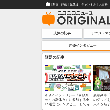
動画
静画
生放送
チャンネル
大百科
人気の記事
アニメ・マ
声優インタビュー
話題の記事
RTAイベントリレー『RTAち
豪華列車
ゃんの夏休み』に参加する全
のグルメ
14運営にインタビューしてみ
人々を魅了
た！ 「RTA in Japan」のチャ
間”を味わ