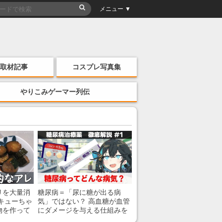
メニュー ▼
取材記事
コスプレ写真集
やりこみゲーマー列伝
リを大量消
糖尿病＝「尿に糖が出る病
キューちゃ
気」ではない？ 高血糖が血管
物を作って
にダメージを与える仕組みを
薬剤師が解説