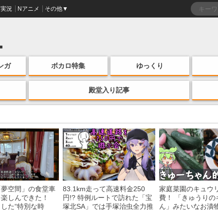
実況
Nアニメ
その他▼
ンガ
ボカロ特集
ゆっくり
殿堂入り記事
「夢空間」の食堂車
83.1km走って高速料金250
家庭菜園のキュウ
を楽しんできた！
円!? 特例ルートで訪れた「宝
費！ 「きゅうりの
した“特別な時
塚北SA」では手塚治虫全力推
ん」みたいなお漬
う様子に「いいな
し＆関西グルメが楽しめる！
みた