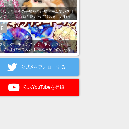
よちよち歩きの子猫たちが猫ドームでレスリ
ング！ コロコロと転がっては起き上がれな
い姿が可愛すぎる
5
ホットケーキミックスで「ギャラクシードー
ナツ」を作ってみた！ 流れる星空のような
レンチン・レシピを紹介
公式Xをフォローする
公式YouTubeを登録