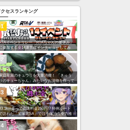
アクセスランキング
1
RTAイベントリレー『RTAちゃんの夏休み』
に参加する全14運営にインタビューしてみ
た！ 「RTA in Japan」のチャンネルの貸し
出しを利用し8/9から1週間にわたって開催
2
家庭菜園のキュウリを大量消費！ 「きゅう
りのキューちゃん」みたいなお漬物を作って
みた
3
83.1km走って高速料金250円!? 特例ルート
で訪れた「宝塚北SA」では手塚治虫全力推
し＆関西グルメが楽しめる！
4