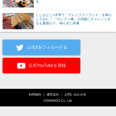
る
ししおどし×木琴で「ドレミファソラシド」を鳴ら
してみた！ 『ロンドン橋』の演奏にチャレンジす
るも最後のド、鳴らずに終幕
公式Xをフォローする
公式YouTubeを登録
利用規約
運営会社
お問い合わせ先
©DWANGO Co., Ltd.