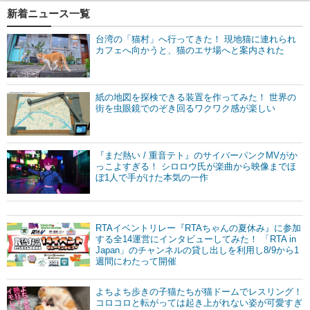
新着ニュース一覧
台湾の「猫村」へ行ってきた！ 現地猫に連れられ
カフェへ向かうと、猫のエサ場へと案内された
紙の地図を探検できる装置を作ってみた！ 世界の
街を虫眼鏡でのぞき回るワクワク感が楽しい
『まだ熱い / 重音テト』のサイバーパンクMVがか
っこよすぎる！ シロロウ氏が楽曲から映像までほ
ぼ1人で手がけた本気の一作
RTAイベントリレー『RTAちゃんの夏休み』に参加
する全14運営にインタビューしてみた！ 「RTA in
Japan」のチャンネルの貸し出しを利用し8/9から1
週間にわたって開催
よちよち歩きの子猫たちが猫ドームでレスリング！
コロコロと転がっては起き上がれない姿が可愛すぎ