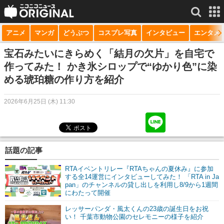
アニメ
マンガ
どうぶつ
コスプレ写真
インタビュー
エンタメ
サービス一覧
もっと見る
niconico
宝石みたいにきらめく「結月の欠片」を自宅で
作ってみた！ かき氷シロップで“ゆかり色”に染
動画
める琥珀糖の作り方を紹介
生放送
2026年6月25日 (木) 11:30
ニュース
チャンネル
話題の記事
マンガ
RTAイベントリレー『RTAちゃんの夏休み』に参加
ニコニコQ
する全14運営にインタビューしてみた！ 「RTA in Ja
pan」のチャンネルの貸し出しを利用し8/9から1週間
にわたって開催
レッサーパンダ・風太くんの23歳の誕生日をお祝
い！ 千葉市動物公園のセレモニーの様子を紹介