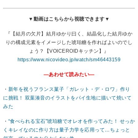
▼動画はこちらから視聴できます▼
『【結月の欠片】結月ゆかり曰く、結晶化した結月ゆか
りの構成元素をイメージした琥珀糖を作ればよいのでし
ょう？【VOICEROIDキッチン】』
https://www.nicovideo.jp/watch/sm46443159
―あわせて読みたい―
・
新年を祝うフランス菓子「ガレット・デ・ロワ」作り
に挑戦！ 双葉湊音のイラストをパイ生地に描いて焼いて
みた
・
“食べられる宝石”琥珀糖でオレオを作ってみた！ せっか
くキレイなのに作り方は量子力学を応用って…ちょっと