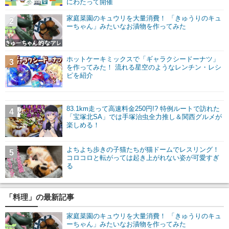
にわたって開催
家庭菜園のキュウリを大量消費！ 「きゅうりのキュ
2
ーちゃん」みたいなお漬物を作ってみた
ホットケーキミックスで「ギャラクシードーナツ」
3
を作ってみた！ 流れる星空のようなレンチン・レシ
ピを紹介
83.1km走って高速料金250円!? 特例ルートで訪れた
4
「宝塚北SA」では手塚治虫全力推し＆関西グルメが
楽しめる！
よちよち歩きの子猫たちが猫ドームでレスリング！
5
コロコロと転がっては起き上がれない姿が可愛すぎ
る
「料理」の最新記事
家庭菜園のキュウリを大量消費！ 「きゅうりのキュ
ーちゃん」みたいなお漬物を作ってみた