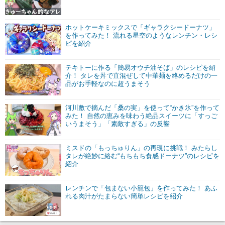
ホットケーキミックスで「ギャラクシードーナツ」
を作ってみた！ 流れる星空のようなレンチン・レシ
ピを紹介
テキトーに作る「簡易オウチ油そば」のレシピを紹
介！ タレを丼で直混ぜして中華麺を絡めるだけの一
品がお手軽なのに超うまそう
河川敷で摘んだ「桑の実」を使って“かき氷”を作って
みた！ 自然の恵みを味わう絶品スイーツに「すっご
いうまそう」「素敵すぎる」の反響
ミスドの「もっちゅりん」の再現に挑戦！ みたらし
タレが絶妙に絡む“もちもち食感ドーナツ”のレシピを
紹介
レンチンで「包まない小籠包」を作ってみた！ あふ
れる肉汁がたまらない簡単レシピを紹介