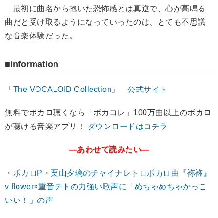
最初に曲名から抱いた恐怖感とは真逆で、心が高鳴る
曲だと受け取るようになっていったのは、とても不思議
な音楽体験だった。
■information
「The VOCALOID Collection」 公式サイト
無料でボカロ聴くなら「ボカコレ」100万曲以上のボカロ
が聴ける音楽アプリ！
ダウンロードはコチラ
―あわせて読みたい―
・
ボカロP・栗山夕璃のチャイナレトロボカロ曲『袮袮』
v flower×重音テトの力強い歌声に「めちゃめちゃかっこ
いい！」の声