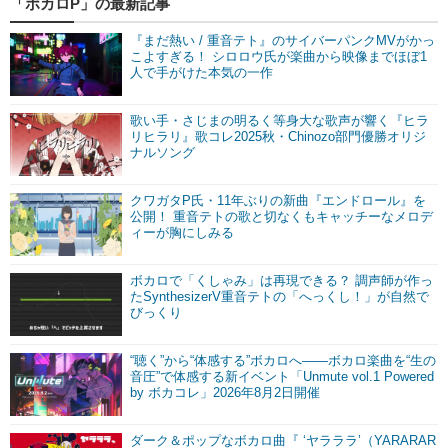
「ボカロP」の最新記事
『まだ熱い / 重音テト』のサイバーパンクMVがかっ
こよすぎる！ シロロウ氏が楽曲から映像までほぼ1
人で手がけた本気の一作
歌い手・さじまの明るく等身大な歌声が響く『ヒラ
リヒラリ』歌コレ2025秋・Chinozo部門優勝オリジ
ナルソング
クワガタP氏・11年ぶりの新曲『エンドロール』を
公開！ 重音テトの歌と切なくもキャッチーなメロデ
ィーが胸にしみる
ボカロで「くしゃみ」は再現できる？ 調声師が作っ
たSynthesizerV重音テトの「へっくし！」が自然で
びっくり
“聴く”から“体感する”ボカロへ――ボカロ楽曲を“生の
音圧”で体感する新イベント「Unmute vol.1 Powered
by ボカコレ」2026年8月2日開催
ダーク＆ポップなボカロ曲『 ‘ヤラララ’（YARARAR