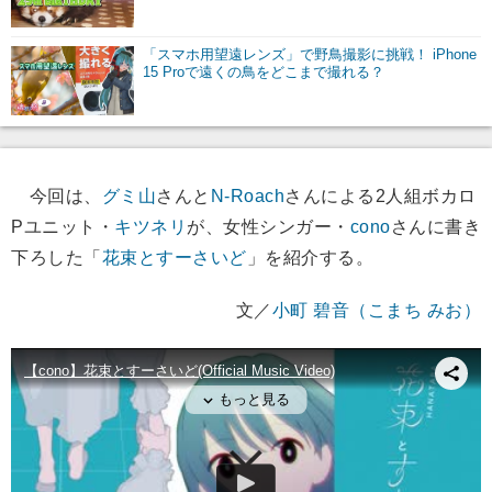
「スマホ用望遠レンズ」で野鳥撮影に挑戦！ iPhone
15 Proで遠くの鳥をどこまで撮れる？
今回は、
グミ山
さんと
N-Roach
さんによる2人組ボカロ
Pユニット・
キツネリ
が、女性シンガー・
cono
さんに書き
下ろした「
花束とすーさいど
」を紹介する。
文／
小町 碧音（こまち みお）