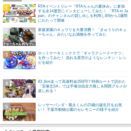
RTAイベントリレー『RTAちゃんの夏休み』に参加
1
する全14運営にインタビューしてみた！ 「RTA in Ja
pan」のチャンネルの貸し出しを利用し8/9から1週間
にわたって開催
家庭菜園のキュウリを大量消費！ 「きゅうりのキュ
2
ーちゃん」みたいなお漬物を作ってみた
ホットケーキミックスで「ギャラクシードーナツ」
3
を作ってみた！ 流れる星空のようなレンチン・レシ
ピを紹介
83.1km走って高速料金250円!? 特例ルートで訪れた
4
「宝塚北SA」では手塚治虫全力推し＆関西グルメが
楽しめる！
レッサーパンダ・風太くんの23歳の誕生日をお祝
5
い！ 千葉市動物公園のセレモニーの様子を紹介