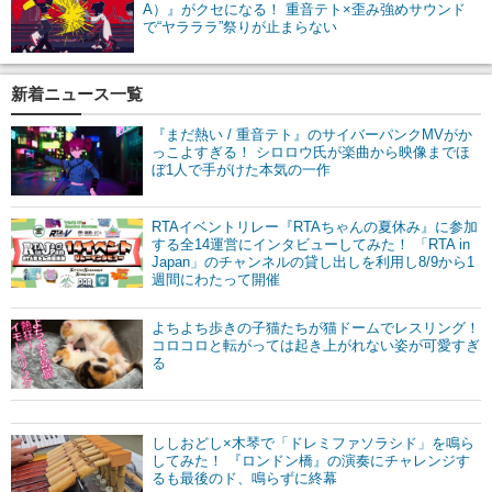
A）』がクセになる！ 重音テト×歪み強めサウンド
で“ヤラララ”祭りが止まらない
新着ニュース一覧
『まだ熱い / 重音テト』のサイバーパンクMVがか
っこよすぎる！ シロロウ氏が楽曲から映像までほ
ぼ1人で手がけた本気の一作
RTAイベントリレー『RTAちゃんの夏休み』に参加
する全14運営にインタビューしてみた！ 「RTA in
Japan」のチャンネルの貸し出しを利用し8/9から1
週間にわたって開催
よちよち歩きの子猫たちが猫ドームでレスリング！
コロコロと転がっては起き上がれない姿が可愛すぎ
る
ししおどし×木琴で「ドレミファソラシド」を鳴ら
してみた！ 『ロンドン橋』の演奏にチャレンジす
るも最後のド、鳴らずに終幕