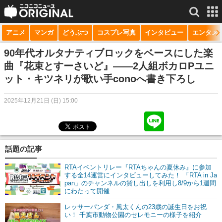
アニメ
マンガ
どうぶつ
コスプレ写真
インタビュー
エンタメ
サービス一覧
もっと見る
niconico
90年代オルタナティブロックをベースにした楽
曲『花束とすーさいど』――2人組ボカロPユニ
動画
ット・キツネリが歌い手conoへ書き下ろし
生放送
2025年12月21日 (日) 15:00
ニュース
チャンネル
話題の記事
マンガ
RTAイベントリレー『RTAちゃんの夏休み』に参加
ニコニコQ
する全14運営にインタビューしてみた！ 「RTA in Ja
pan」のチャンネルの貸し出しを利用し8/9から1週間
にわたって開催
レッサーパンダ・風太くんの23歳の誕生日をお祝
い！ 千葉市動物公園のセレモニーの様子を紹介