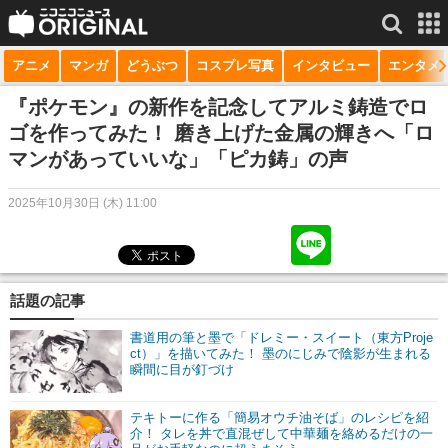
アニメ
マンガ
どうぶつ
コスプレ写真
インタビュー
エンタメ
サービス一覧
もっと見る
niconico
『ポケモン』の新作を記念してアルミ鋳造でロ
ゴを作ってみた！ 磨き上げた金属の輝きへ「ロ
動画
マンがあっていいな」「ピカ鋳」の声
生放送
2025年10月30日 (木) 11:00
ニュース
チャンネル
話題の記事
マンガ
書道用の筆と墨で「ドレミー・スイート（東方Proje
ニコニコQ
ct）」を描いてみた！ 墨のにじみで陰影が生まれる
瞬間に目が釘づけ
テキトーに作る「簡易オウチ油そば」のレシピを紹
介！ タレを丼で直混ぜして中華麺を絡めるだけの一