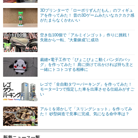
3Dプリンターで「ローポリずんだもん」のフィギュ
アを作ってみた！ 昔の3Dゲームみたいなカクカク感
がたまらなくかわいい
空き缶100個で「アルミインゴット」作りに挑戦！
失敗から一転、“大量錬成”に成功
裁縫×電子工作で「ぴょこぴょこ動くパンダのバッ
グ」を作ってみた！ 肩に掛けて出かければ持ち主と
一緒にトコトコする相棒に
レゴで「全自動タワーパーキング」を作ってみた！
モーター1つで指定した車を出庫させる仕組みがすご
い
アルミを溶かして「スリングショット」を作ってみ
た！ 砂型鋳造で見事に完成、気になる命中率は？
新着ニュース一覧