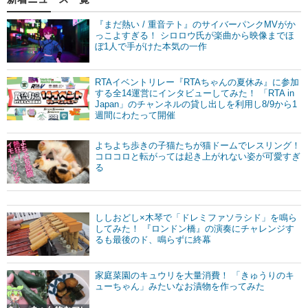
『まだ熱い / 重音テト』のサイバーパンクMVがか
っこよすぎる！ シロロウ氏が楽曲から映像までほ
ぼ1人で手がけた本気の一作
RTAイベントリレー『RTAちゃんの夏休み』に参加
する全14運営にインタビューしてみた！ 「RTA in
Japan」のチャンネルの貸し出しを利用し8/9から1
週間にわたって開催
よちよち歩きの子猫たちが猫ドームでレスリング！
コロコロと転がっては起き上がれない姿が可愛すぎ
る
ししおどし×木琴で「ドレミファソラシド」を鳴ら
してみた！ 『ロンドン橋』の演奏にチャレンジす
るも最後のド、鳴らずに終幕
家庭菜園のキュウリを大量消費！ 「きゅうりのキ
ューちゃん」みたいなお漬物を作ってみた