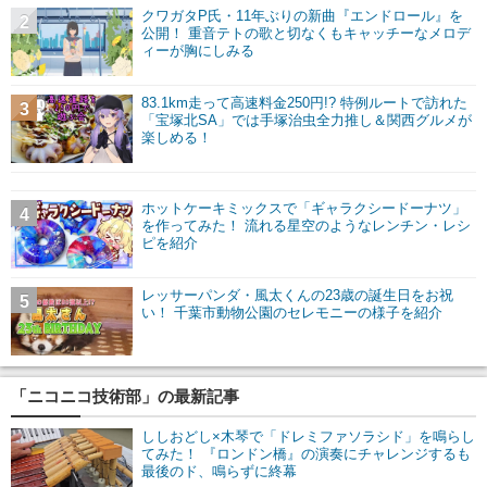
クワガタP氏・11年ぶりの新曲『エンドロール』を
2
公開！ 重音テトの歌と切なくもキャッチーなメロデ
ィーが胸にしみる
83.1km走って高速料金250円!? 特例ルートで訪れた
3
「宝塚北SA」では手塚治虫全力推し＆関西グルメが
楽しめる！
ホットケーキミックスで「ギャラクシードーナツ」
4
を作ってみた！ 流れる星空のようなレンチン・レシ
ピを紹介
レッサーパンダ・風太くんの23歳の誕生日をお祝
5
い！ 千葉市動物公園のセレモニーの様子を紹介
「ニコニコ技術部」の最新記事
ししおどし×木琴で「ドレミファソラシド」を鳴らし
てみた！ 『ロンドン橋』の演奏にチャレンジするも
最後のド、鳴らずに終幕