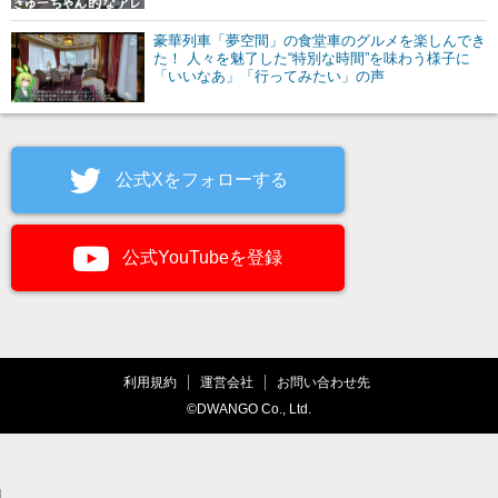
豪華列車「夢空間」の食堂車のグルメを楽しんでき
た！ 人々を魅了した“特別な時間”を味わう様子に
「いいなあ」「行ってみたい」の声
公式Xをフォローする
公式YouTubeを登録
利用規約
運営会社
お問い合わせ先
©DWANGO Co., Ltd.