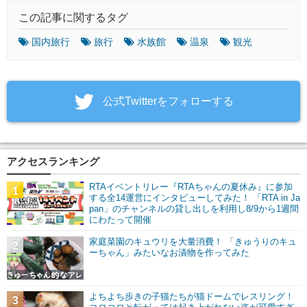
この記事に関するタグ
国内旅行
旅行
水族館
温泉
観光
‎公式Twitterをフォローする
アクセスランキング
RTAイベントリレー『RTAちゃんの夏休み』に参加
1
する全14運営にインタビューしてみた！ 「RTA in Ja
pan」のチャンネルの貸し出しを利用し8/9から1週間
にわたって開催
家庭菜園のキュウリを大量消費！ 「きゅうりのキュ
2
ーちゃん」みたいなお漬物を作ってみた
よちよち歩きの子猫たちが猫ドームでレスリング！
3