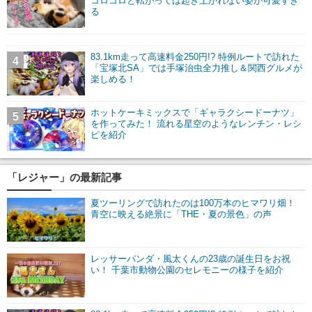
コロコロと転がっては起き上がれない姿が可愛すぎ
る
83.1km走って高速料金250円!? 特例ルートで訪れた
4
「宝塚北SA」では手塚治虫全力推し＆関西グルメが
楽しめる！
ホットケーキミックスで「ギャラクシードーナツ」
5
を作ってみた！ 流れる星空のようなレンチン・レシ
ピを紹介
「レジャー」の最新記事
夏ツーリングで訪れたのは100万本のヒマワリ畑！
青空に映える絶景に「THE・夏の景色」の声
レッサーパンダ・風太くんの23歳の誕生日をお祝
い！ 千葉市動物公園のセレモニーの様子を紹介