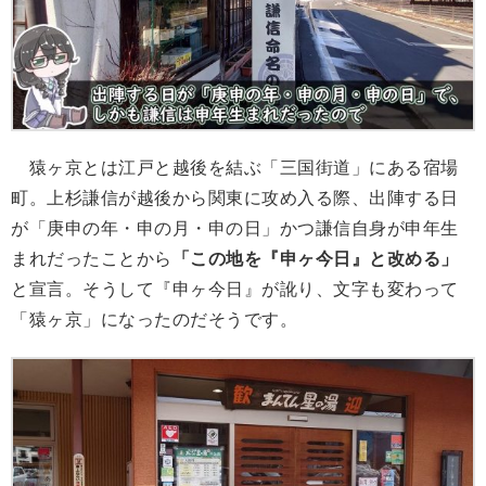
猿ヶ京とは江戸と越後を結ぶ「三国街道」にある宿場
町。上杉謙信が越後から関東に攻め入る際、出陣する日
が「庚申の年・申の月・申の日」かつ謙信自身が申年生
まれだったことから
「この地を『申ヶ今日』と改める」
と宣言。そうして『申ヶ今日』が訛り、文字も変わって
「猿ヶ京」になったのだそうです。