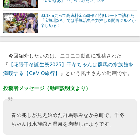
「いいなあ」「行ってみたい」の声
83.1km走って高速料金250円!? 特例ルートで訪れた
「宝塚北SA」では手塚治虫全力推し＆関西グルメが
楽しめる！
今回紹介したいのは、ニコニコ動画に投稿された
『
【花隈千冬誕生祭2025】千冬ちゃんは群馬の水族館を
満喫する【CeVIO旅行】
』という風土さんの動画です。
投稿者メッセージ（動画説明文より）
春の兆しが見え始めた群馬県みなかみ町で、千冬
ちゃんは水族館と温泉を満喫したようです。