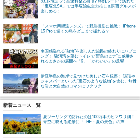
83.1km走って高速料金250円!? 特例ルートで訪れた
「宝塚北SA」では手塚治虫全力推し＆関西グルメが
楽しめる！
「スマホ用望遠レンズ」で野鳥撮影に挑戦！ iPhone
15 Proで遠くの鳥をどこまで撮れる？
南国感溢れる“熱海”を楽しんだ旅路の終わりにハプニ
ング！ 駿河湾を望むトイレで“野鳥のヒナ”に威嚇さ
れるまさかの展開へ「⁉」「かわいい」の反響
伊豆半島の海岸で見つけた美しい石を観察！ 瑪瑙や
ジャスパーといった“宝石のような鉱物”を含む、無骨
な岩と大自然のロマンにワクワク
新着ニュース一覧
夏ツーリングで訪れたのは100万本のヒマワリ畑！
青空に映える絶景に「THE・夏の景色」の声