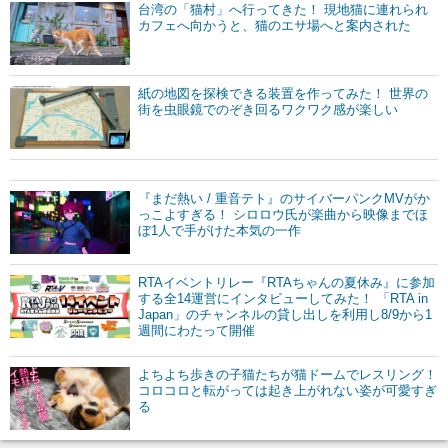
台湾の「猫村」へ行ってきた！ 現地猫に連れられ
カフェへ向かうと、猫のエサ場へと案内された
紙の地図を探検できる装置を作ってみた！ 世界の
街を虫眼鏡でのぞき回るワクワク感が楽しい
『まだ熱い / 重音テト』のサイバーパンクMVがか
っこよすぎる！ シロロウ氏が楽曲から映像までほ
ぼ1人で手がけた本気の一作
RTAイベントリレー『RTAちゃんの夏休み』に参加
する全14運営にインタビューしてみた！ 「RTA in
Japan」のチャンネルの貸し出しを利用し8/9から1
週間にわたって開催
よちよち歩きの子猫たちが猫ドームでレスリング！
コロコロと転がっては起き上がれない姿が可愛すぎ
る