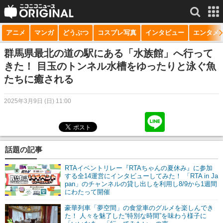
アニメ
マンガ
どうぶつ
コスプレ写真
インタビュー
エンタメ
サービス一覧
もっと見る
niconico
群馬県最北の道の駅にある「水族館」へ行って
きた！ 目玉のトンネル水槽をゆったりと泳ぐ魚
動画
たちに癒される
生放送
2025年3月9日 (日) 11:00
ニュース
チャンネル
話題の記事
マンガ
RTAイベントリレー『RTAちゃんの夏休み』に参加
ニコニコQ
する全14運営にインタビューしてみた！ 「RTA in Ja
pan」のチャンネルの貸し出しを利用し8/9から1週間
にわたって開催
豪華列車「夢空間」の食堂車のグルメを楽しんでき
た！ 人々を魅了した“特別な時間”を味わう様子に