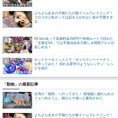
よちよち歩きの子猫たちが猫ドームでレスリング！
3
コロコロと転がっては起き上がれない姿が可愛すぎ
る
83.1km走って高速料金250円!? 特例ルートで訪れた
4
「宝塚北SA」では手塚治虫全力推し＆関西グルメが
楽しめる！
ホットケーキミックスで「ギャラクシードーナツ」
5
を作ってみた！ 流れる星空のようなレンチン・レシ
ピを紹介
「動物」の最新記事
台湾の「猫村」へ行ってきた！ 現地猫に連れられカ
フェへ向かうと、猫のエサ場へと案内された
よちよち歩きの子猫たちが猫ドームでレスリング！