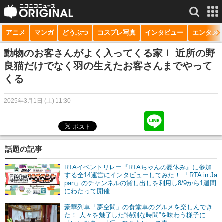
アニメ
マンガ
どうぶつ
コスプレ写真
インタビュー
エンタメ
サービス一覧
もっと見る
niconico
動物のお客さんがよく入ってくる家！ 近所の野
良猫だけでなく羽の生えたお客さんまでやって
動画
くる
生放送
2025年3月1日 (土) 11:30
ニュース
チャンネル
話題の記事
マンガ
RTAイベントリレー『RTAちゃんの夏休み』に参加
ニコニコQ
する全14運営にインタビューしてみた！ 「RTA in Ja
pan」のチャンネルの貸し出しを利用し8/9から1週間
にわたって開催
豪華列車「夢空間」の食堂車のグルメを楽しんでき
た！ 人々を魅了した“特別な時間”を味わう様子に