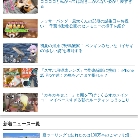
コロコロと転がっては起き上がれない姿が可愛すぎ
る
レッサーパンダ・風太くんの23歳の誕生日をお祝
い！ 千葉市動物公園のセレモニーの様子を紹介
初夏の河原で野鳥観察！ ペンギンみたいなゴイサギ
の“珍しい姿”を堪能する
「スマホ用望遠レンズ」で野鳥撮影に挑戦！ iPhone
15 Proで遠くの鳥をどこまで撮れる？
「カキカキせよ！」と頭を下げてくるオカメイン
コ！ マイペースすぎる朝のルーティンにほっこり
新着ニュース一覧
夏ツーリングで訪れたのは100万本のヒマワリ畑！