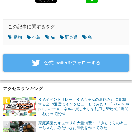
この記事に関するタグ
動物
小鳥
猫
野良猫
鳥
‎公式Twitterをフォローする
アクセスランキング
RTAイベントリレー『RTAちゃんの夏休み』に参加
1
する全14運営にインタビューしてみた！ 「RTA in Ja
pan」のチャンネルの貸し出しを利用し8/9から1週間
にわたって開催
家庭菜園のキュウリを大量消費！ 「きゅうりのキュ
2
ーちゃん」みたいなお漬物を作ってみた