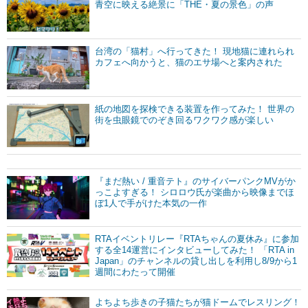
青空に映える絶景に「THE・夏の景色」の声
台湾の「猫村」へ行ってきた！ 現地猫に連れられ
カフェへ向かうと、猫のエサ場へと案内された
紙の地図を探検できる装置を作ってみた！ 世界の
街を虫眼鏡でのぞき回るワクワク感が楽しい
『まだ熱い / 重音テト』のサイバーパンクMVがか
っこよすぎる！ シロロウ氏が楽曲から映像までほ
ぼ1人で手がけた本気の一作
RTAイベントリレー『RTAちゃんの夏休み』に参加
する全14運営にインタビューしてみた！ 「RTA in
Japan」のチャンネルの貸し出しを利用し8/9から1
週間にわたって開催
よちよち歩きの子猫たちが猫ドームでレスリング！