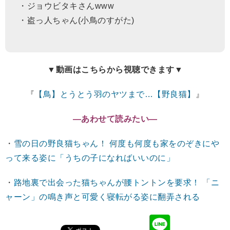
・ジョウビタキさんwww
・盗っ人ちゃん(小鳥のすがた)
▼動画はこちらから視聴できます▼
『
【鳥】とうとう羽のヤツまで…【野良猫】
』
―あわせて読みたい―
・
雪の日の野良猫ちゃん！ 何度も何度も家をのぞきにや
って来る姿に「うちの子になればいいのに」
・
路地裏で出会った猫ちゃんが腰トントンを要求！ 「ニ
ャーン」の鳴き声と可愛く寝転がる姿に翻弄される