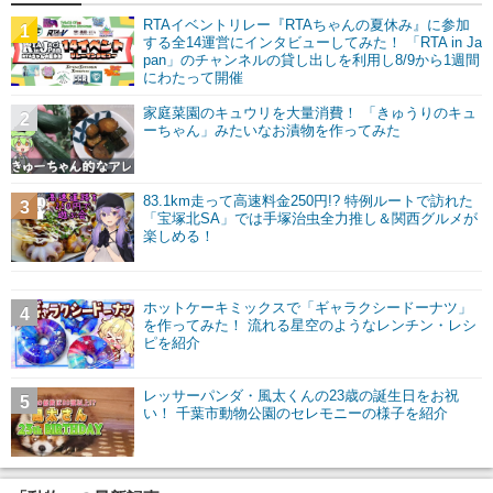
RTAイベントリレー『RTAちゃんの夏休み』に参加
1
する全14運営にインタビューしてみた！ 「RTA in Ja
pan」のチャンネルの貸し出しを利用し8/9から1週間
にわたって開催
家庭菜園のキュウリを大量消費！ 「きゅうりのキュ
2
ーちゃん」みたいなお漬物を作ってみた
83.1km走って高速料金250円!? 特例ルートで訪れた
3
「宝塚北SA」では手塚治虫全力推し＆関西グルメが
楽しめる！
ホットケーキミックスで「ギャラクシードーナツ」
4
を作ってみた！ 流れる星空のようなレンチン・レシ
ピを紹介
レッサーパンダ・風太くんの23歳の誕生日をお祝
5
い！ 千葉市動物公園のセレモニーの様子を紹介