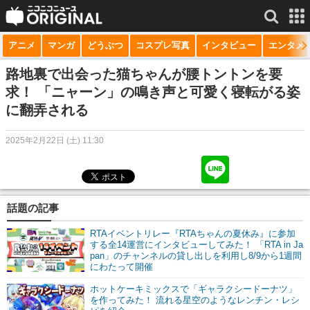
アニメ
マンガ
どうぶつ
コスプレ写真
インタビュー
エンタメ
サービス一覧
もっと見る
niconico
路地裏で出会った猫ちゃんが腰トントンを要
求！ 「ニャーン」の鳴き声と可愛く寝転がる姿
動画
に翻弄される
生放送
2025年2月22日 (土) 11:30
ニュース
チャンネル
話題の記事
マンガ
RTAイベントリレー『RTAちゃんの夏休み』に参加
ニコニコQ
する全14運営にインタビューしてみた！ 「RTA in Ja
pan」のチャンネルの貸し出しを利用し8/9から1週間
にわたって開催
ホットケーキミックスで「ギャラクシードーナツ」
を作ってみた！ 流れる星空のようなレンチン・レシ