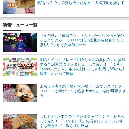
物”をウキウキで持ち帰った結果、大追跡劇が始まる
新着ニュース一覧
『まだ熱い / 重音テト』のサイバーパンクMVがか
っこよすぎる！ シロロウ氏が楽曲から映像までほ
ぼ1人で手がけた本気の一作
RTAイベントリレー『RTAちゃんの夏休み』に参加
する全14運営にインタビューしてみた！ 「RTA in
Japan」のチャンネルの貸し出しを利用し8/9から1
週間にわたって開催
よちよち歩きの子猫たちが猫ドームでレスリング！
コロコロと転がっては起き上がれない姿が可愛すぎ
る
ししおどし×木琴で「ドレミファソラシド」を鳴ら
してみた！ 『ロンドン橋』の演奏にチャレンジす
るも最後のド、鳴らずに終幕