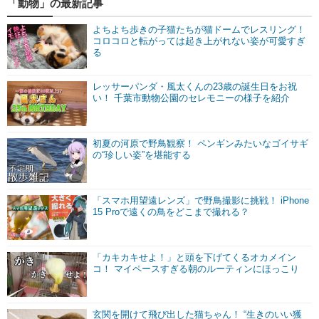
「動物」の最新記事
よちよち歩きの子猫たちが猫ドームでレスリング！
コロコロと転がっては起き上がれない姿が可愛すぎ
る
レッサーパンダ・風太くんの23歳の誕生日をお祝
い！ 千葉市動物公園のセレモニーの様子を紹介
初夏の河原で野鳥観察！ ペンギンみたいなゴイサギ
の“珍しい姿”を堪能する
「スマホ用望遠レンズ」で野鳥撮影に挑戦！ iPhone
15 Proで遠くの鳥をどこまで撮れる？
「カキカキせよ！」と頭を下げてくるオカメイン
コ！ マイペースすぎる朝のルーティンにほっこり
玄関を開けて飛び出した猫ちゃん！ “生きのいい獲