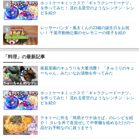
ホットケーキミックスで「ギャラクシードーナツ」
4
を作ってみた！ 流れる星空のようなレンチン・レシ
ピを紹介
レッサーパンダ・風太くんの23歳の誕生日をお祝
5
い！ 千葉市動物公園のセレモニーの様子を紹介
「料理」の最新記事
家庭菜園のキュウリを大量消費！ 「きゅうりのキュ
ーちゃん」みたいなお漬物を作ってみた
ホットケーキミックスで「ギャラクシードーナツ」
を作ってみた！ 流れる星空のようなレンチン・レシ
ピを紹介
テキトーに作る「簡易オウチ油そば」のレシピを紹
介！ タレを丼で直混ぜして中華麺を絡めるだけの一
品がお手軽なのに超うまそう