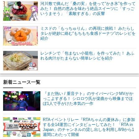
河川敷で摘んだ「桑の実」を使って“かき氷”を作って
みた！ 自然の恵みを味わう絶品スイーツに「すっご
いうまそう」「素敵すぎる」の反響
ミスドの「もっちゅりん」の再現に挑戦！ みたらし
タレが絶妙に絡む“もちもち食感ドーナツ”のレシピを
紹介
レンチンで「包まない小籠包」を作ってみた！ あふ
れる肉汁がたまらない簡単レシピを紹介
新着ニュース一覧
『まだ熱い / 重音テト』のサイバーパンクMVがか
っこよすぎる！ シロロウ氏が楽曲から映像までほ
ぼ1人で手がけた本気の一作
RTAイベントリレー『RTAちゃんの夏休み』に参加
する全14運営にインタビューしてみた！ 「RTA in
Japan」のチャンネルの貸し出しを利用し8/9から1
週間にわたって開催