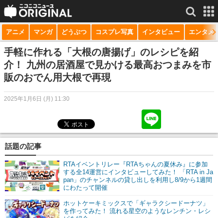
アニメ
マンガ
どうぶつ
コスプレ写真
インタビュー
エンタメ
サービス一覧
もっと見る
niconico
手軽に作れる「大根の唐揚げ」のレシピを紹
介！ 九州の居酒屋で見かける最高おつまみを市
動画
販のおでん用大根で再現
生放送
2025年1月6日 (月) 11:30
ニュース
チャンネル
話題の記事
マンガ
RTAイベントリレー『RTAちゃんの夏休み』に参加
ニコニコQ
する全14運営にインタビューしてみた！ 「RTA in Ja
pan」のチャンネルの貸し出しを利用し8/9から1週間
にわたって開催
ホットケーキミックスで「ギャラクシードーナツ」
を作ってみた！ 流れる星空のようなレンチン・レシ