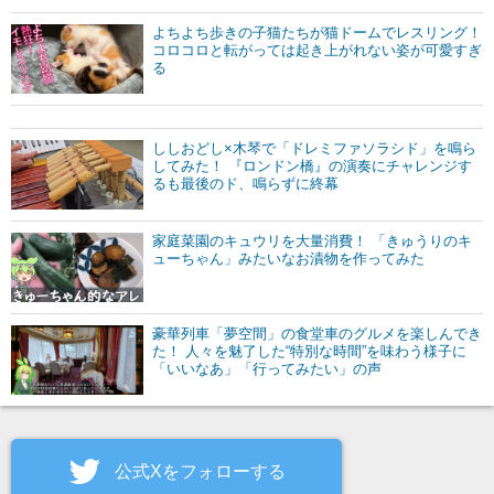
よちよち歩きの子猫たちが猫ドームでレスリング！
コロコロと転がっては起き上がれない姿が可愛すぎ
る
ししおどし×木琴で「ドレミファソラシド」を鳴ら
してみた！ 『ロンドン橋』の演奏にチャレンジす
るも最後のド、鳴らずに終幕
家庭菜園のキュウリを大量消費！ 「きゅうりのキ
ューちゃん」みたいなお漬物を作ってみた
豪華列車「夢空間」の食堂車のグルメを楽しんでき
た！ 人々を魅了した“特別な時間”を味わう様子に
「いいなあ」「行ってみたい」の声
公式Xをフォローする