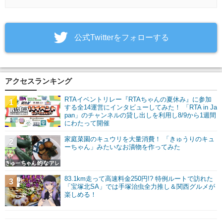
‎公式Twitterをフォローする
アクセスランキング
RTAイベントリレー『RTAちゃんの夏休み』に参加
1
する全14運営にインタビューしてみた！ 「RTA in Ja
pan」のチャンネルの貸し出しを利用し8/9から1週間
にわたって開催
家庭菜園のキュウリを大量消費！ 「きゅうりのキュ
2
ーちゃん」みたいなお漬物を作ってみた
83.1km走って高速料金250円!? 特例ルートで訪れた
3
「宝塚北SA」では手塚治虫全力推し＆関西グルメが
楽しめる！