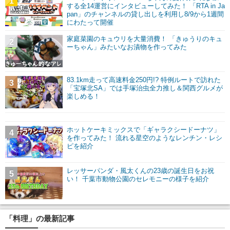
1
する全14運営にインタビューしてみた！ 「RTA in Ja
pan」のチャンネルの貸し出しを利用し8/9から1週間
にわたって開催
家庭菜園のキュウリを大量消費！ 「きゅうりのキュ
2
ーちゃん」みたいなお漬物を作ってみた
83.1km走って高速料金250円!? 特例ルートで訪れた
3
「宝塚北SA」では手塚治虫全力推し＆関西グルメが
楽しめる！
ホットケーキミックスで「ギャラクシードーナツ」
4
を作ってみた！ 流れる星空のようなレンチン・レシ
ピを紹介
レッサーパンダ・風太くんの23歳の誕生日をお祝
5
い！ 千葉市動物公園のセレモニーの様子を紹介
「料理」の最新記事