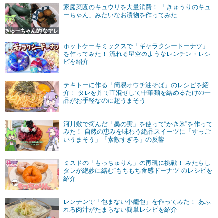
家庭菜園のキュウリを大量消費！ 「きゅうりのキュ
ーちゃん」みたいなお漬物を作ってみた
ホットケーキミックスで「ギャラクシードーナツ」
を作ってみた！ 流れる星空のようなレンチン・レシ
ピを紹介
テキトーに作る「簡易オウチ油そば」のレシピを紹
介！ タレを丼で直混ぜして中華麺を絡めるだけの一
品がお手軽なのに超うまそう
河川敷で摘んだ「桑の実」を使って“かき氷”を作って
みた！ 自然の恵みを味わう絶品スイーツに「すっご
いうまそう」「素敵すぎる」の反響
ミスドの「もっちゅりん」の再現に挑戦！ みたらし
タレが絶妙に絡む“もちもち食感ドーナツ”のレシピを
紹介
レンチンで「包まない小籠包」を作ってみた！ あふ
れる肉汁がたまらない簡単レシピを紹介