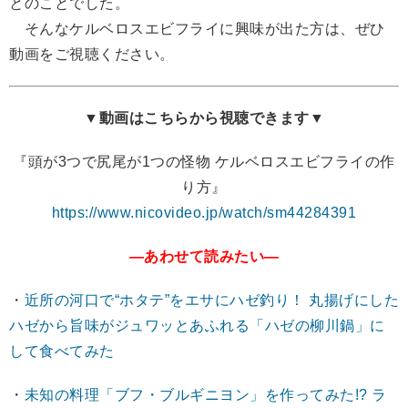
とのことでした。
そんなケルベロスエビフライに興味が出た方は、ぜひ
動画をご視聴ください。
▼動画はこちらから視聴できます▼
『頭が3つで尻尾が1つの怪物 ケルベロスエビフライの作
り方』
https://www.nicovideo.jp/watch/sm44284391
―あわせて読みたい―
・
近所の河口で“ホタテ”をエサにハゼ釣り！ 丸揚げにした
ハゼから旨味がジュワッとあふれる「ハゼの柳川鍋」に
して食べてみた
・
未知の料理「ブフ・ブルギニヨン」を作ってみた!? ラ