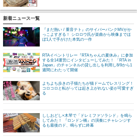
新着ニュース一覧
『まだ熱い / 重音テト』のサイバーパンクMVがか
っこよすぎる！ シロロウ氏が楽曲から映像までほ
ぼ1人で手がけた本気の一作
RTAイベントリレー『RTAちゃんの夏休み』に参加
する全14運営にインタビューしてみた！ 「RTA in
Japan」のチャンネルの貸し出しを利用し8/9から1
週間にわたって開催
よちよち歩きの子猫たちが猫ドームでレスリング！
コロコロと転がっては起き上がれない姿が可愛すぎ
る
ししおどし×木琴で「ドレミファソラシド」を鳴ら
してみた！ 『ロンドン橋』の演奏にチャレンジす
るも最後のド、鳴らずに終幕