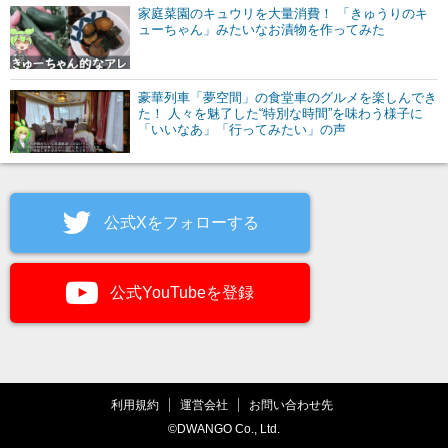
家庭菜園のキュウリを大量消費！ 「きゅうりのキ
ューちゃん」みたいなお漬物を作ってみた
豪華列車「夢空間」の食堂車のグルメを楽しんでき
た！ 人々を魅了した“特別な時間”を味わう様子に
「いいなあ」「行ってみたい」の声
公式Xをフォローする
公式YouTubeを登録
利用規約
運営会社
お問い合わせ先
©DWANGO Co., Ltd.