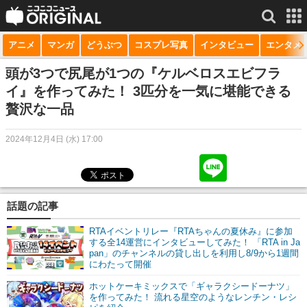
アニメ
マンガ
どうぶつ
コスプレ写真
インタビュー
エンタメ
サービス一覧
もっと見る
niconico
頭が3つで尻尾が1つの『ケルベロスエビフラ
イ』を作ってみた！ 3匹分を一気に堪能できる
動画
贅沢な一品
生放送
2024年12月4日 (水) 17:00
ニュース
チャンネル
話題の記事
マンガ
RTAイベントリレー『RTAちゃんの夏休み』に参加
ニコニコQ
する全14運営にインタビューしてみた！ 「RTA in Ja
pan」のチャンネルの貸し出しを利用し8/9から1週間
にわたって開催
ホットケーキミックスで「ギャラクシードーナツ」
を作ってみた！ 流れる星空のようなレンチン・レシ