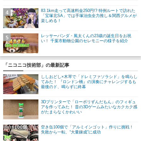
83.1km走って高速料金250円!? 特例ルートで訪れた
4
「宝塚北SA」では手塚治虫全力推し＆関西グルメが
楽しめる！
レッサーパンダ・風太くんの23歳の誕生日をお祝
5
い！ 千葉市動物公園のセレモニーの様子を紹介
「ニコニコ技術部」の最新記事
ししおどし×木琴で「ドレミファソラシド」を鳴らし
てみた！ 『ロンドン橋』の演奏にチャレンジするも
最後のド、鳴らずに終幕
3Dプリンターで「ローポリずんだもん」のフィギュ
アを作ってみた！ 昔の3Dゲームみたいなカクカク感
がたまらなくかわいい
空き缶100個で「アルミインゴット」作りに挑戦！
失敗から一転、“大量錬成”に成功