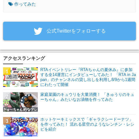
作ってみた
‎公式Twitterをフォローする
アクセスランキング
RTAイベントリレー『RTAちゃんの夏休み』に参加
1
する全14運営にインタビューしてみた！ 「RTA in Ja
pan」のチャンネルの貸し出しを利用し8/9から1週間
にわたって開催
家庭菜園のキュウリを大量消費！ 「きゅうりのキュ
2
ーちゃん」みたいなお漬物を作ってみた
ホットケーキミックスで「ギャラクシードーナツ」
3
を作ってみた！ 流れる星空のようなレンチン・レシ
ピを紹介