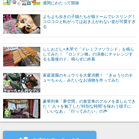
週間にわたって開催
よちよち歩きの子猫たちが猫ドームでレスリング！
コロコロと転がっては起き上がれない姿が可愛すぎ
る
ししおどし×木琴で「ドレミファソラシド」を鳴ら
してみた！ 『ロンドン橋』の演奏にチャレンジす
るも最後のド、鳴らずに終幕
家庭菜園のキュウリを大量消費！ 「きゅうりのキ
ューちゃん」みたいなお漬物を作ってみた
豪華列車「夢空間」の食堂車のグルメを楽しんでき
た！ 人々を魅了した“特別な時間”を味わう様子に
「いいなあ」「行ってみたい」の声