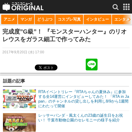
アニメ
マンガ
どうぶつ
コスプレ写真
インタビュー
エンタメ
サービス一覧
もっと見る
niconico
完成度”G級”！ 『モンスターハンター』のリオ
レウスをガラス細工で作ってみた
動画
2017年9月20日 (水) 17:00
生放送
ニュース
チャンネル
話題の記事
マンガ
RTAイベントリレー『RTAちゃんの夏休み』に参加
する全14運営にインタビューしてみた！ 「RTA in Ja
pan」のチャンネルの貸し出しを利用し8/9から1週間
ニコニコQ
にわたって開催
レッサーパンダ・風太くんの23歳の誕生日をお祝
い！ 千葉市動物公園のセレモニーの様子を紹介