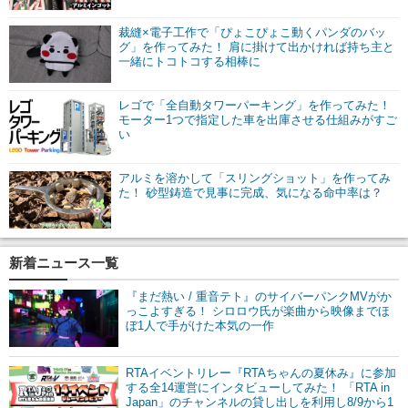
裁縫×電子工作で「ぴょこぴょこ動くパンダのバッ
グ」を作ってみた！ 肩に掛けて出かければ持ち主と
一緒にトコトコする相棒に
レゴで「全自動タワーパーキング」を作ってみた！
モーター1つで指定した車を出庫させる仕組みがすご
い
アルミを溶かして「スリングショット」を作ってみ
た！ 砂型鋳造で見事に完成、気になる命中率は？
新着ニュース一覧
『まだ熱い / 重音テト』のサイバーパンクMVがか
っこよすぎる！ シロロウ氏が楽曲から映像までほ
ぼ1人で手がけた本気の一作
RTAイベントリレー『RTAちゃんの夏休み』に参加
する全14運営にインタビューしてみた！ 「RTA in
Japan」のチャンネルの貸し出しを利用し8/9から1