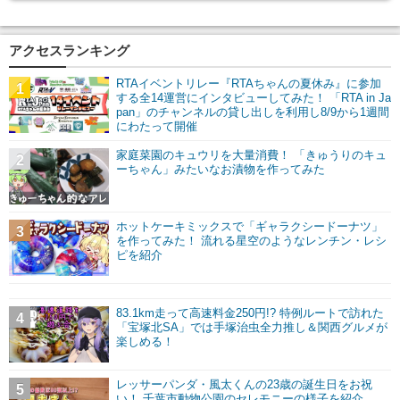
アクセスランキング
RTAイベントリレー『RTAちゃんの夏休み』に参加
1
する全14運営にインタビューしてみた！ 「RTA in Ja
pan」のチャンネルの貸し出しを利用し8/9から1週間
にわたって開催
家庭菜園のキュウリを大量消費！ 「きゅうりのキュ
2
ーちゃん」みたいなお漬物を作ってみた
ホットケーキミックスで「ギャラクシードーナツ」
3
を作ってみた！ 流れる星空のようなレンチン・レシ
ピを紹介
83.1km走って高速料金250円!? 特例ルートで訪れた
4
「宝塚北SA」では手塚治虫全力推し＆関西グルメが
楽しめる！
レッサーパンダ・風太くんの23歳の誕生日をお祝
5
い！ 千葉市動物公園のセレモニーの様子を紹介