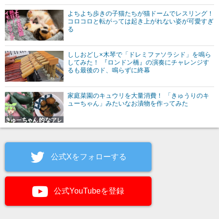
よちよち歩きの子猫たちが猫ドームでレスリング！
コロコロと転がっては起き上がれない姿が可愛すぎ
る
ししおどし×木琴で「ドレミファソラシド」を鳴ら
してみた！ 『ロンドン橋』の演奏にチャレンジす
るも最後のド、鳴らずに終幕
家庭菜園のキュウリを大量消費！ 「きゅうりのキ
ューちゃん」みたいなお漬物を作ってみた
公式Xをフォローする
公式YouTubeを登録