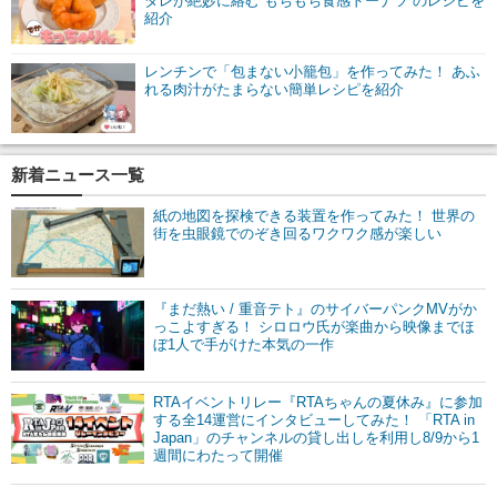
タレが絶妙に絡む“もちもち食感ドーナツ”のレシピを
紹介
レンチンで「包まない小籠包」を作ってみた！ あふ
れる肉汁がたまらない簡単レシピを紹介
新着ニュース一覧
紙の地図を探検できる装置を作ってみた！ 世界の
街を虫眼鏡でのぞき回るワクワク感が楽しい
『まだ熱い / 重音テト』のサイバーパンクMVがか
っこよすぎる！ シロロウ氏が楽曲から映像までほ
ぼ1人で手がけた本気の一作
RTAイベントリレー『RTAちゃんの夏休み』に参加
する全14運営にインタビューしてみた！ 「RTA in
Japan」のチャンネルの貸し出しを利用し8/9から1
週間にわたって開催