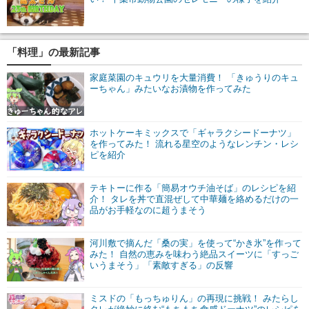
「料理」の最新記事
家庭菜園のキュウリを大量消費！ 「きゅうりのキュ
ーちゃん」みたいなお漬物を作ってみた
ホットケーキミックスで「ギャラクシードーナツ」
を作ってみた！ 流れる星空のようなレンチン・レシ
ピを紹介
テキトーに作る「簡易オウチ油そば」のレシピを紹
介！ タレを丼で直混ぜして中華麺を絡めるだけの一
品がお手軽なのに超うまそう
河川敷で摘んだ「桑の実」を使って“かき氷”を作って
みた！ 自然の恵みを味わう絶品スイーツに「すっご
いうまそう」「素敵すぎる」の反響
ミスドの「もっちゅりん」の再現に挑戦！ みたらし