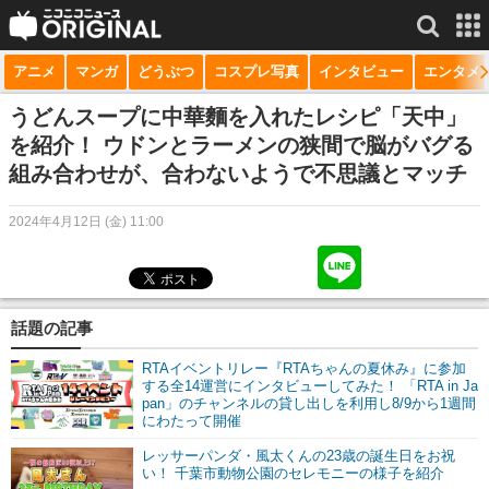
アニメ
マンガ
どうぶつ
コスプレ写真
インタビュー
エンタメ
サービス一覧
もっと見る
niconico
うどんスープに中華麵を入れたレシピ「天中」
を紹介！ ウドンとラーメンの狭間で脳がバグる
動画
組み合わせが、合わないようで不思議とマッチ
生放送
2024年4月12日 (金) 11:00
ニュース
チャンネル
話題の記事
マンガ
RTAイベントリレー『RTAちゃんの夏休み』に参加
ニコニコQ
する全14運営にインタビューしてみた！ 「RTA in Ja
pan」のチャンネルの貸し出しを利用し8/9から1週間
にわたって開催
レッサーパンダ・風太くんの23歳の誕生日をお祝
い！ 千葉市動物公園のセレモニーの様子を紹介