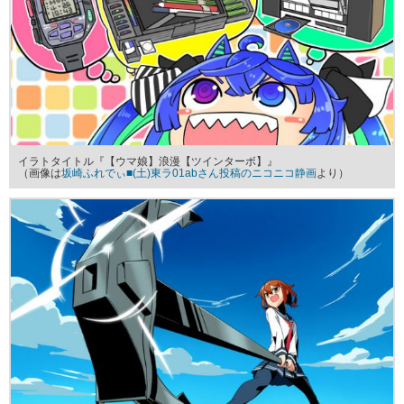
イラトタイトル『【ウマ娘】浪漫【ツインターボ】』
（画像は
坂崎ふれでぃ■(土)東ラ01abさん投稿のニコニコ静画
より）