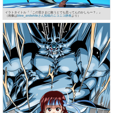
イラトタイトル『「この雷さまに敵うとでも思ってんのかしらー？」』
（画像は
blew_andwhiteさん投稿のニコニコ静画
より）