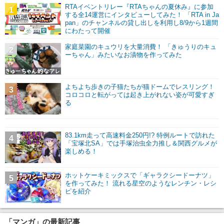
RTAイベントリレー『RTAちゃんの夏休み』に参加
1
する全14運営にインタビューしてみた！ 「RTA in Ja
pan」のチャンネルの貸し出しを利用し8/9から1週間
にわたって開催
家庭菜園のキュウリを大量消費！ 「きゅうりのキュ
2
ーちゃん」みたいなお漬物を作ってみた
よちよち歩きの子猫たちが猫ドームでレスリング！
3
コロコロと転がっては起き上がれない姿が可愛すぎ
る
83.1km走って高速料金250円!? 特例ルートで訪れた
4
「宝塚北SA」では手塚治虫全力推し＆関西グルメが
楽しめる！
ホットケーキミックスで「ギャラクシードーナツ」
5
を作ってみた！ 流れる星空のようなレンチン・レシ
ピを紹介
「マンガ」の最新記事