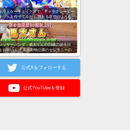
ホットケーキミックスで「ギャラクシードー
ナツ」を作ってみた！ 流れる星空のような
レンチン・レシピを紹介
5
レッサーパンダ・風太くんの23歳の誕生日
をお祝い！ 千葉市動物公園のセレモニーの
様子を紹介
公式Xをフォローする
公式YouTubeを登録