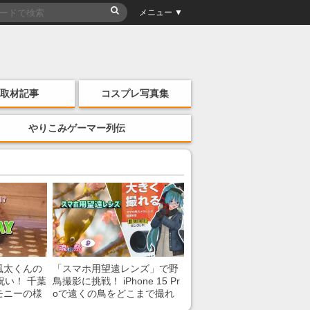
メニュー ▼
取材記事
コスプレ写真集
やりこみゲーマー列伝
風太くんの
「スマホ用望遠レンズ」で野
祝い！ 千葉
鳥撮影に挑戦！ iPhone 15 Pr
モニーの様
oで遠くの鳥をどこまで撮れ
る？