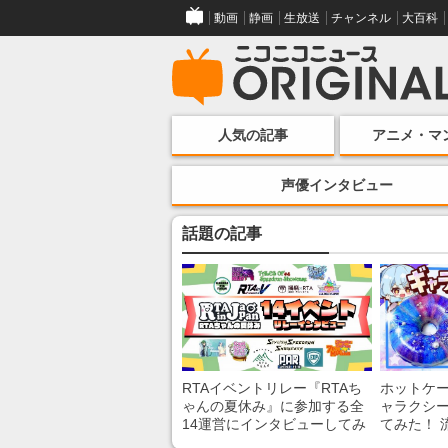
動画
静画
生放送
チャンネル
大百科
人気の記事
アニメ・マ
声優インタビュー
話題の記事
RTAイベントリレー『RTAち
ホットケ
ゃんの夏休み』に参加する全
ャラクシ
14運営にインタビューしてみ
てみた！ 
た！ 「RTA in Japan」のチャ
レンチン