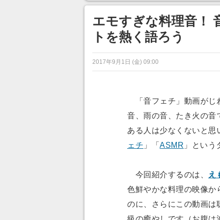
ンネルの貸し出しを利用し8/9
から1週間にわたって開催
エモすぎな料理音！ 
トを熱く語ろう
2017年9月1日 (金) 09:00
「音フェチ」動画がじわ
音、雨の音、たき火の音
ある人は少なくないと思
ェチ
」「
ASMR
」という
今回紹介するのは、
え
色鮮やかな料理の映像か
のに、さらにこの動画は
級の癒やしです（お腹は