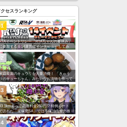
アクセスランキング
1
RTAイベントリレー『RTAちゃんの夏休み』
に参加する全14運営にインタビューしてみ
た！ 「RTA in Japan」のチャンネルの貸し
出しを利用し8/9から1週間にわたって開催
2
家庭菜園のキュウリを大量消費！ 「きゅう
りのキューちゃん」みたいなお漬物を作って
みた
3
83.1km走って高速料金250円!? 特例ルート
で訪れた「宝塚北SA」では手塚治虫全力推
し＆関西グルメが楽しめる！
4