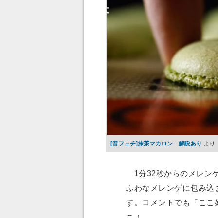
[音フェチ]抹茶マカロン 解説あり
より
1分32秒からのメレン
ふわなメレンゲに包み込
す。コメントでも「ここ
こ！