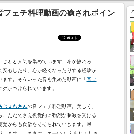
音フェチ料理動画の癒されポイン
じわと人気を集めています。布が擦れる
で安心したり、心が軽くなったりする経験が
います。そういった音を集めた動画に「
音フ
タグがつけられています。
もじょわさん
の音フェチ料理動画。美しく、
ら、ただでさえ視覚的に強烈な刺激を受ける
聴覚からも食欲をそそられていきます。最上
減ります）。まさに、エモい！ えもじょわさ