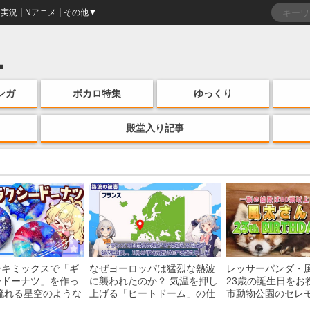
実況
Nアニメ
その他▼
ンガ
ボカロ特集
ゆっくり
殿堂入り記事
ーキミックスで「ギ
なぜヨーロッパは猛烈な熱波
レッサーパンダ・
ードーナツ」を作っ
に襲われたのか？ 気温を押し
23歳の誕生日をお
流れる星空のような
上げる「ヒートドーム」の仕
市動物公園のセレ
・レシピを紹介
組みを解説
子を紹介