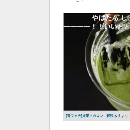
[音フェチ]抹茶マカロン 解説あり
より