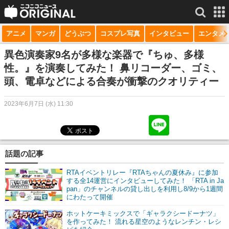
アニメ
マンガ
どうぶつ
コスプレ写真
インタビュー
エンタメ
サービス一覧
もっと見る
niconico
異色演奏家9名が多様な楽器で『ちゅ、多様
性。』を演奏してみた！ 鼻リコーダー、ゴミ、
動画
頭、電卓などによる合奏が衝撃のクオリティー
生放送
2023年6月7日 (水) 11:30
ニュース
チャンネル
話題の記事
マンガ
RTAイベントリレー『RTAちゃんの夏休み』に参加
ニコニコQ
する全14運営にインタビューしてみた！ 「RTA in Ja
pan」のチャンネルの貸し出しを利用し8/9から1週間
にわたって開催
ホットケーキミックスで「ギャラクシードーナツ」
を作ってみた！ 流れる星空のようなレンチン・レシ