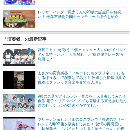
レッサーパンダ・風太くんの23歳の誕生日をお祝
5
い！ 千葉市動物公園のセレモニーの様子を紹介
「演奏者」の最新記事
宮舞モカ＋αが歌う『個々々々々々人』のボイパロイ
ドが気持ちいい！ 人間離れした“個連発フレーズ”が
鳥肌モノ
まさかの変身楽器「フルートにもクラリネットにも
なるほうき」で演奏してみた！ 改造した掃除用具で
優雅にクラシック音楽を奏でる人現る
9種の楽器でアイルランド音楽を一人合奏してみた！
自作“電子イリアンパイプス”も登場する東北きりたん
達のセッションがにぎやかで楽しい
フリーレン＆ヒンメルのコスプレで『葬送のフリー
レン』2期OP曲を演奏してみた！ 驚愕の再現度に
「耳が幸せ」「バイオリンを弾く魔法じゃん」の声