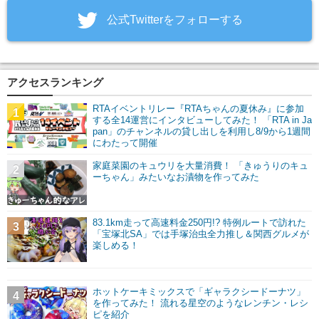
‎公式Twitterをフォローする
アクセスランキング
RTAイベントリレー『RTAちゃんの夏休み』に参加
1
する全14運営にインタビューしてみた！ 「RTA in Ja
pan」のチャンネルの貸し出しを利用し8/9から1週間
にわたって開催
家庭菜園のキュウリを大量消費！ 「きゅうりのキュ
2
ーちゃん」みたいなお漬物を作ってみた
83.1km走って高速料金250円!? 特例ルートで訪れた
3
「宝塚北SA」では手塚治虫全力推し＆関西グルメが
楽しめる！
ホットケーキミックスで「ギャラクシードーナツ」
4
を作ってみた！ 流れる星空のようなレンチン・レシ
ピを紹介