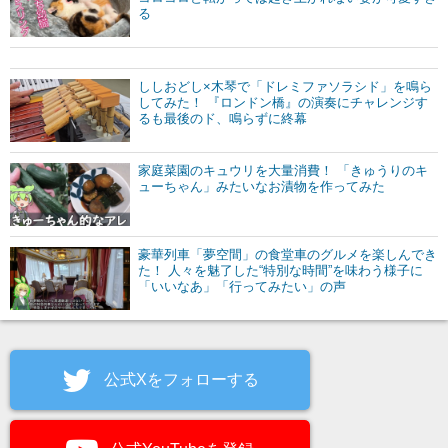
る
ししおどし×木琴で「ドレミファソラシド」を鳴ら
してみた！ 『ロンドン橋』の演奏にチャレンジす
るも最後のド、鳴らずに終幕
家庭菜園のキュウリを大量消費！ 「きゅうりのキ
ューちゃん」みたいなお漬物を作ってみた
豪華列車「夢空間」の食堂車のグルメを楽しんでき
た！ 人々を魅了した“特別な時間”を味わう様子に
「いいなあ」「行ってみたい」の声
公式Xをフォローする