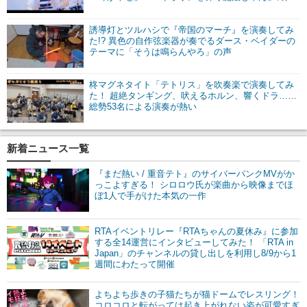
誘導灯とツルハシで『帝国のマーチ』を演奏してみ
た!? 異色の自作弦楽器が奏でるダース・ベイダーの
テーマに「そうは鳴らんやろ」の声
柊マグネタイト「テトリス」を吹奏楽で演奏してみ
た！ 超絶タンギング、吠えるホルン、響くドラ……
総勢53名による演奏が熱い
新着ニュース一覧
『まだ熱い / 重音テト』のサイバーパンクMVがか
っこよすぎる！ シロロウ氏が楽曲から映像までほ
ぼ1人で手がけた本気の一作
RTAイベントリレー『RTAちゃんの夏休み』に参加
する全14運営にインタビューしてみた！ 「RTA in
Japan」のチャンネルの貸し出しを利用し8/9から1
週間にわたって開催
よちよち歩きの子猫たちが猫ドームでレスリング！
コロコロと転がっては起き上がれない姿が可愛すぎ