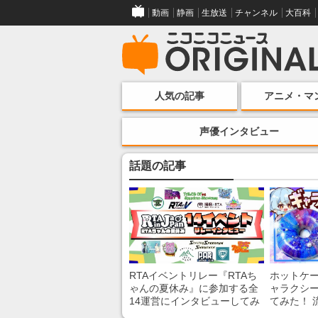
動画
静画
生放送
チャンネル
大百科
人気の記事
アニメ・マ
声優インタビュー
話題の記事
RTAイベントリレー『RTAち
ホットケ
ゃんの夏休み』に参加する全
ャラクシ
14運営にインタビューしてみ
てみた！ 
た！ 「RTA in Japan」のチャ
レンチン