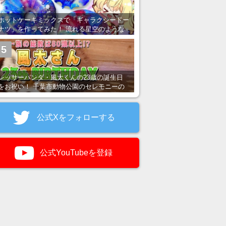
ホットケーキミックスで「ギャラクシードー
ナツ」を作ってみた！ 流れる星空のような
レンチン・レシピを紹介
5
レッサーパンダ・風太くんの23歳の誕生日
をお祝い！ 千葉市動物公園のセレモニーの
様子を紹介
公式Xをフォローする
公式YouTubeを登録