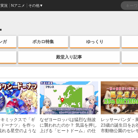
実況
Nアニメ
その他▼
ンガ
ボカロ特集
ゆっくり
殿堂入り記事
ーキミックスで「ギ
なぜヨーロッパは猛烈な熱波
レッサーパンダ・
ードーナツ」を作っ
に襲われたのか？ 気温を押し
23歳の誕生日をお
流れる星空のような
上げる「ヒートドーム」の仕
市動物公園のセレ
・レシピを紹介
組みを解説
子を紹介