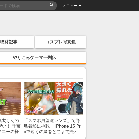
メニュー ▼
取材記事
コスプレ写真集
やりこみゲーマー列伝
風太くんの
「スマホ用望遠レンズ」で野
祝い！ 千葉
鳥撮影に挑戦！ iPhone 15 Pr
モニーの様
oで遠くの鳥をどこまで撮れ
る？