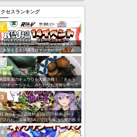
アクセスランキング
1
RTAイベントリレー『RTAちゃんの夏休み』
に参加する全14運営にインタビューしてみ
た！ 「RTA in Japan」のチャンネルの貸し
出しを利用し8/9から1週間にわたって開催
2
家庭菜園のキュウリを大量消費！ 「きゅう
りのキューちゃん」みたいなお漬物を作って
みた
3
83.1km走って高速料金250円!? 特例ルート
で訪れた「宝塚北SA」では手塚治虫全力推
し＆関西グルメが楽しめる！
4