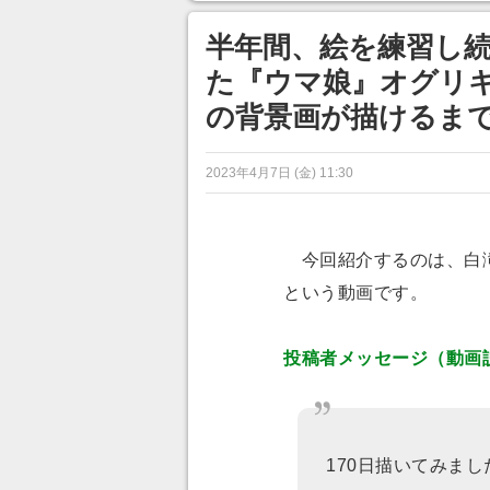
ンネルの貸し出しを利用し8/9
から1週間にわたって開催
半年間、絵を練習し続
た『ウマ娘』オグリ
の背景画が描けるま
2023年4月7日 (金) 11:30
今回紹介するのは、白
という動画です。
投稿者メッセージ（動画
170日描いてみま