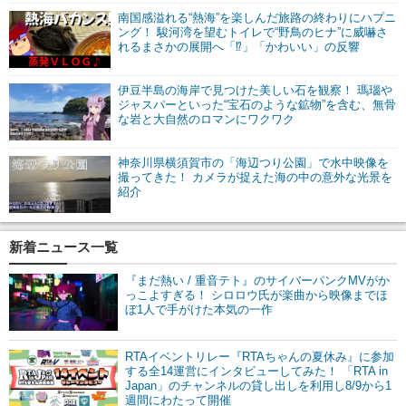
南国感溢れる“熱海”を楽しんだ旅路の終わりにハプニ
ング！ 駿河湾を望むトイレで“野鳥のヒナ”に威嚇さ
れるまさかの展開へ「⁉」「かわいい」の反響
伊豆半島の海岸で見つけた美しい石を観察！ 瑪瑙や
ジャスパーといった“宝石のような鉱物”を含む、無骨
な岩と大自然のロマンにワクワク
神奈川県横須賀市の「海辺つり公園」で水中映像を
撮ってきた！ カメラが捉えた海の中の意外な光景を
紹介
新着ニュース一覧
『まだ熱い / 重音テト』のサイバーパンクMVがか
っこよすぎる！ シロロウ氏が楽曲から映像までほ
ぼ1人で手がけた本気の一作
RTAイベントリレー『RTAちゃんの夏休み』に参加
する全14運営にインタビューしてみた！ 「RTA in
Japan」のチャンネルの貸し出しを利用し8/9から1
週間にわたって開催