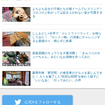
よちよち歩きの子猫たちが猫ドームでレスリング！
コロコロと転がっては起き上がれない姿が可愛すぎ
る
ししおどし×木琴で「ドレミファソラシド」を鳴ら
してみた！ 『ロンドン橋』の演奏にチャレンジす
るも最後のド、鳴らずに終幕
家庭菜園のキュウリを大量消費！ 「きゅうりのキ
ューちゃん」みたいなお漬物を作ってみた
豪華列車「夢空間」の食堂車のグルメを楽しんでき
た！ 人々を魅了した“特別な時間”を味わう様子に
「いいなあ」「行ってみたい」の声
公式Xをフォローする