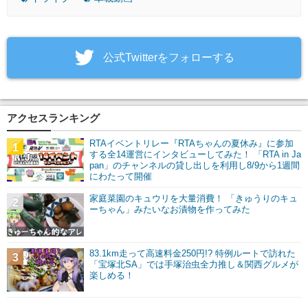
‎公式Twitterをフォローする
アクセスランキング
RTAイベントリレー『RTAちゃんの夏休み』に参加
1
する全14運営にインタビューしてみた！ 「RTA in Ja
pan」のチャンネルの貸し出しを利用し8/9から1週間
にわたって開催
家庭菜園のキュウリを大量消費！ 「きゅうりのキュ
2
ーちゃん」みたいなお漬物を作ってみた
83.1km走って高速料金250円!? 特例ルートで訪れた
3
「宝塚北SA」では手塚治虫全力推し＆関西グルメが
楽しめる！