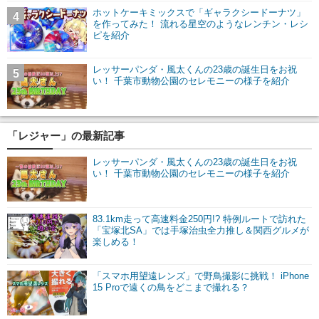
ホットケーキミックスで「ギャラクシードーナツ」
4
を作ってみた！ 流れる星空のようなレンチン・レシ
ピを紹介
レッサーパンダ・風太くんの23歳の誕生日をお祝
5
い！ 千葉市動物公園のセレモニーの様子を紹介
「レジャー」の最新記事
レッサーパンダ・風太くんの23歳の誕生日をお祝
い！ 千葉市動物公園のセレモニーの様子を紹介
83.1km走って高速料金250円!? 特例ルートで訪れた
「宝塚北SA」では手塚治虫全力推し＆関西グルメが
楽しめる！
「スマホ用望遠レンズ」で野鳥撮影に挑戦！ iPhone
15 Proで遠くの鳥をどこまで撮れる？