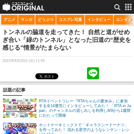
アニメ
マンガ
どうぶつ
コスプレ写真
インタビュー
エンタメ
サービス一覧
もっと見る
niconico
トンネルの脇道を走ってきた！ 自然と道がせめ
ぎ合い「緑のトンネル」となった旧道の“歴史を
動画
感じる”情景がたまらない
生放送
2022年9月20日 (火) 11:45
ニュース
チャンネル
話題の記事
マンガ
RTAイベントリレー『RTAちゃんの夏休み』に参加
ニコニコQ
する全14運営にインタビューしてみた！ 「RTA in Ja
pan」のチャンネルの貸し出しを利用し8/9から1週間
にわたって開催
ホットケーキミックスで「ギャラクシードーナツ」
を作ってみた！ 流れる星空のようなレンチン・レシ