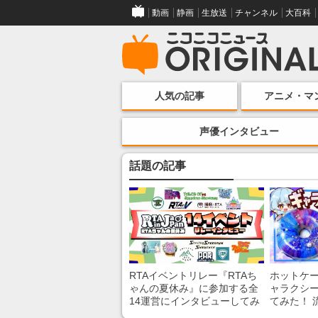
動画
静画
生放送
チャンネル
大百科
人気の記事
アニメ・マ
声優インタビュー
話題の記事
RTAイベントリレー『RTAち
ホットケ
ゃんの夏休み』に参加する全
ャラクシ
14運営にインタビューしてみ
てみた！ 
た！ 「RTA in Japan」のチャ
レンチン