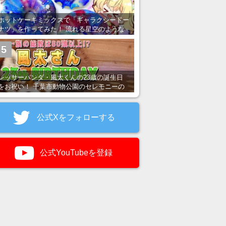
ホットケーキミックスで「ギャラクシードー
ナツ」を作ってみた！ 流れる星空のような
レンチン・レシピを紹介
5
レッサーパンダ・風太くんの23歳の誕生日
をお祝い！ 千葉市動物公園のセレモニーの
様子を紹介
公式Xをフォローする
公式YouTubeを登録