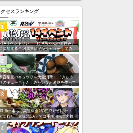
アクセスランキング
1
RTAイベントリレー『RTAちゃんの夏休み』
に参加する全14運営にインタビューしてみ
た！ 「RTA in Japan」のチャンネルの貸し
出しを利用し8/9から1週間にわたって開催
2
家庭菜園のキュウリを大量消費！ 「きゅう
りのキューちゃん」みたいなお漬物を作って
みた
3
83.1km走って高速料金250円!? 特例ルート
で訪れた「宝塚北SA」では手塚治虫全力推
し＆関西グルメが楽しめる！
4