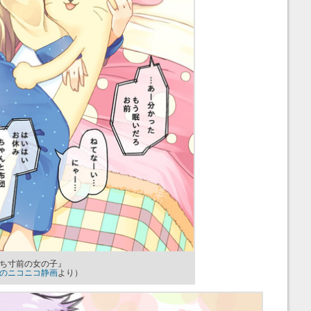
ち寸前の女の子』
のニコニコ静画
より）