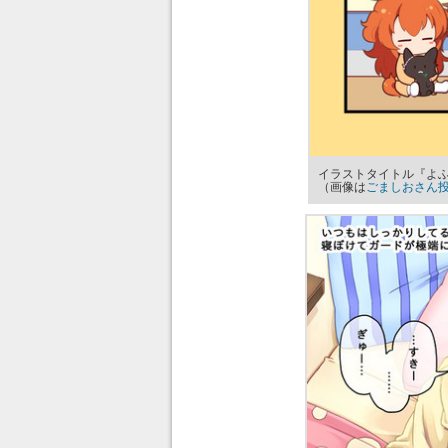
イラストタイトル『よ
（画像は
ごましおさん