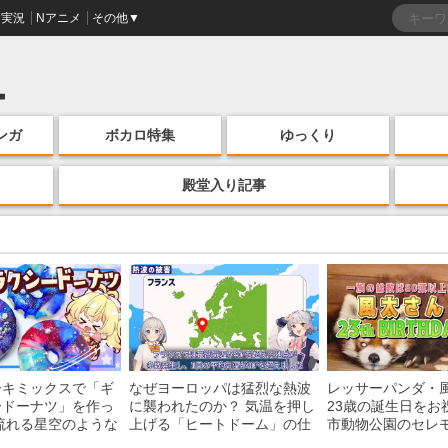
実況
Nアニメ
その他▼
ンガ
ボカロ特集
ゆっくり
殿堂入り記事
ーキミックスで「ギ
なぜヨーロッパは猛烈な熱波
レッサーパンダ・
ードーナツ」を作っ
に襲われたのか？ 気温を押し
23歳の誕生日をお
流れる星空のような
上げる「ヒートドーム」の仕
市動物公園のセレ
・レシピを紹介
組みを解説
子を紹介