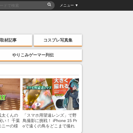
メニュー ▼
取材記事
コスプレ写真集
やりこみゲーマー列伝
風太くんの
「スマホ用望遠レンズ」で野
祝い！ 千葉
鳥撮影に挑戦！ iPhone 15 Pr
モニーの様
oで遠くの鳥をどこまで撮れ
る？