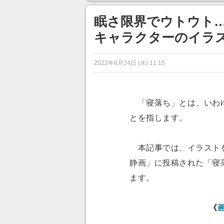
ンネルの貸し出しを利用し8/9
から1週間にわたって開催
眠さ限界でウトウト
キャラクターのイラ
2022年8月24日 (水) 11:15
「寝落ち」とは、いわゆ
とを指します。
本記事では、イラストを
静画」に投稿された「寝
ます。
《