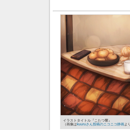
イラストタイトル『こたつ響』
（画像は
kuuruさん投稿のニコニコ静画
よ