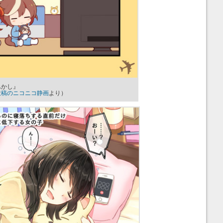
ふかし』
投稿のニコニコ静画
より）