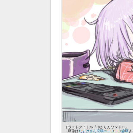
イラストタイトル『ゆかりんワンドロ』
（画像は
たすけさん投稿のニコニコ静画
よ