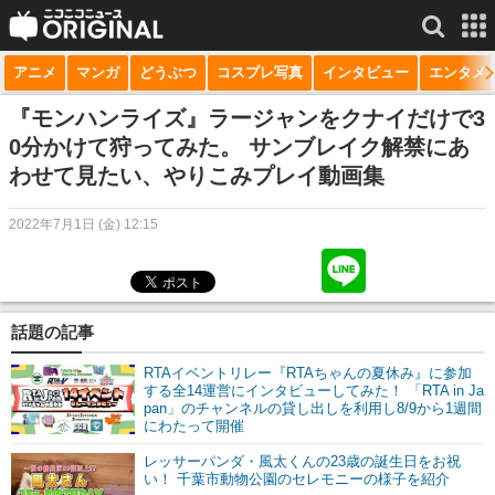
アニメ
マンガ
どうぶつ
コスプレ写真
インタビュー
エンタメ
サービス一覧
もっと見る
niconico
『モンハンライズ』ラージャンをクナイだけで3
0分かけて狩ってみた。 サンブレイク解禁にあ
動画
わせて見たい、やりこみプレイ動画集
生放送
2022年7月1日 (金) 12:15
ニュース
チャンネル
話題の記事
マンガ
RTAイベントリレー『RTAちゃんの夏休み』に参加
ニコニコQ
する全14運営にインタビューしてみた！ 「RTA in Ja
pan」のチャンネルの貸し出しを利用し8/9から1週間
にわたって開催
レッサーパンダ・風太くんの23歳の誕生日をお祝
い！ 千葉市動物公園のセレモニーの様子を紹介