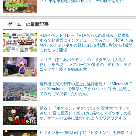
い！ 千葉市動物公園のセレモニーの様子を紹介
「ゲーム」の最新記事
RTAイベントリレー『RTAちゃんの夏休み』に参加
する全14運営にインタビューしてみた！ 「RTA in Ja
pan」のチャンネルの貸し出しを利用し8/9から1週間
にわたって開催
レゴで『ぽこあポケモン』の「メタモン（人間の
姿）」を再現！ レアパーツや驚きの「逆組み」テク
ニックで可愛さを徹底追求
飛行機で東京都庁の屋上に強行着陸！ 『Microsoft Fl
ight Simulator』で無茶なアクロバット飛行に挑戦し
てみた【実況者：たいたぬ】
踊る！ 『ポケモン』マダツボミを“実寸大”で作って
みた！ 音に反応して楽しげに揺れるマダツボミの姿
が、ゲームの世界に近付いたようでワクワクする
ピクミンを一切戦わせずに『ピクミン4』を攻略!? オ