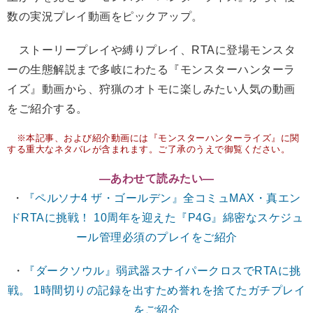
数の実況プレイ動画をピックアップ。
ストーリープレイや縛りプレイ、RTAに登場モンスタ
ーの生態解説まで多岐にわたる『モンスターハンターラ
イズ』動画から、狩猟のオトモに楽しみたい人気の動画
をご紹介する。
※本記事、および紹介動画には『モンスターハンターライズ』に関
する重大なネタバレが含まれます。ご了承のうえで御覧ください。
―あわせて読みたい
―
・
『ペルソナ4 ザ・ゴールデン』全コミュMAX・真エン
ドRTAに挑戦！ 10周年を迎えた『P4G』綿密なスケジュ
ール管理必須のプレイをご紹介
・
『ダークソウル』弱武器スナイパークロスでRTAに挑
戦。 1時間切りの記録を出すため誉れを捨てたガチプレイ
をご紹介