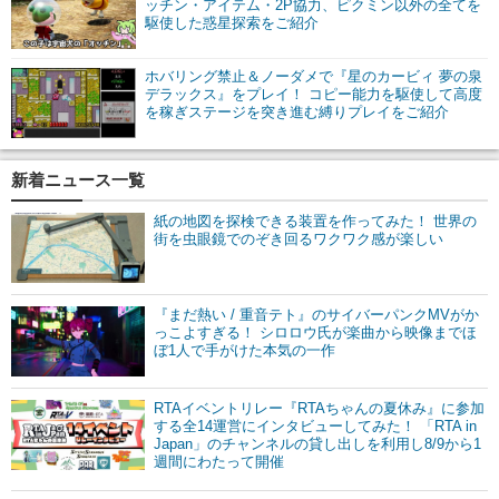
ッチン・アイテム・2P協力、ピクミン以外の全てを
駆使した惑星探索をご紹介
ホバリング禁止＆ノーダメで『星のカービィ 夢の泉
デラックス』をプレイ！ コピー能力を駆使して高度
を稼ぎステージを突き進む縛りプレイをご紹介
新着ニュース一覧
紙の地図を探検できる装置を作ってみた！ 世界の
街を虫眼鏡でのぞき回るワクワク感が楽しい
『まだ熱い / 重音テト』のサイバーパンクMVがか
っこよすぎる！ シロロウ氏が楽曲から映像までほ
ぼ1人で手がけた本気の一作
RTAイベントリレー『RTAちゃんの夏休み』に参加
する全14運営にインタビューしてみた！ 「RTA in
Japan」のチャンネルの貸し出しを利用し8/9から1
週間にわたって開催