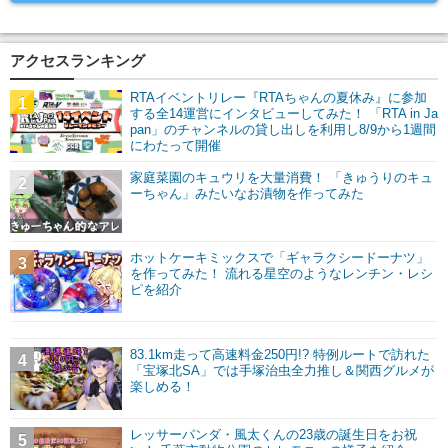
アクセスランキング
RTAイベントリレー『RTAちゃんの夏休み』に参加
1
する全14運営にインタビューしてみた！ 「RTA in Ja
pan」のチャンネルの貸し出しを利用し8/9から1週間
にわたって開催
家庭菜園のキュウリを大量消費！ 「きゅうりのキュ
2
ーちゃん」みたいなお漬物を作ってみた
ホットケーキミックスで「ギャラクシードーナツ」
3
を作ってみた！ 流れる星空のようなレンチン・レシ
ピを紹介
83.1km走って高速料金250円!? 特例ルートで訪れた
4
「宝塚北SA」では手塚治虫全力推し＆関西グルメが
楽しめる！
レッサーパンダ・風太くんの23歳の誕生日をお祝
5