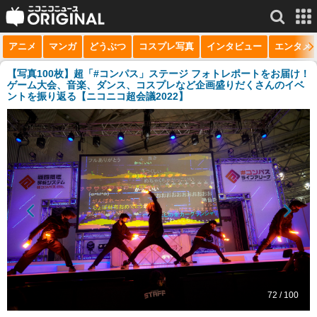
アニメ
マンガ
どうぶつ
コスプレ写真
インタビュー
エンタメ
サービス一覧
もっと見る
niconico
【写真100枚】超「#コンパス」ステージ フォトレポートをお届け！
ゲーム大会、音楽、ダンス、コスプレなど企画盛りだくさんのイベ
ントを振り返る【ニコニコ超会議2022】
動画
生放送
ニュース
チャンネル
マンガ
ニコニコQ
72 / 100