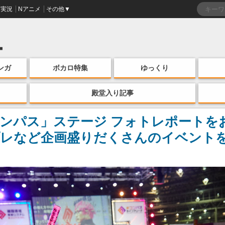
実況
Nアニメ
その他▼
ンガ
ボカロ特集
ゆっくり
殿堂入り記事
#コンパス」ステージ フォトレポートを
プレなど企画盛りだくさんのイベント