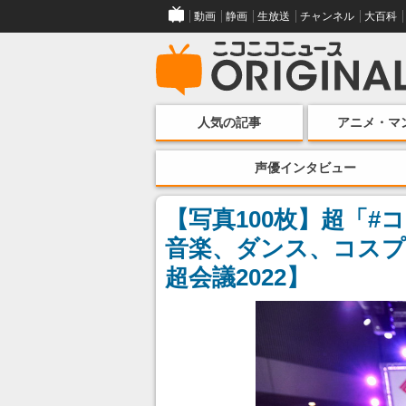
動画
静画
生放送
チャンネル
大百科
人気の記事
アニメ・マ
声優インタビュー
【写真100枚】超「
音楽、ダンス、コス
超会議2022】