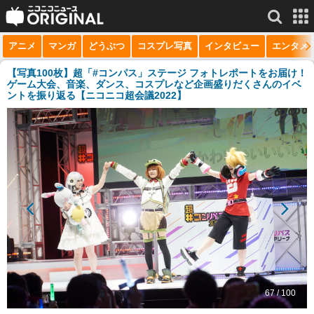
アニメ
マンガ
どうぶつ
コスプレ写真
インタビュー
エンタメ
サービス一覧
もっと見る
niconico
【写真100枚】超「#コンパス」ステージ フォトレポートをお届け！
ゲーム大会、音楽、ダンス、コスプレなど企画盛りだくさんのイベ
ントを振り返る【ニコニコ超会議2022】
動画
生放送
ニュース
チャンネル
マンガ
ニコニコQ
67 / 100